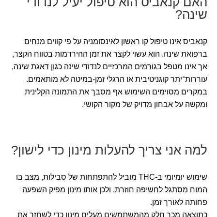
האם קנאביס הוא טיפול יעיל לנדודי
שינה?
קנאביס אינו טיפול קו ראשון לאינסומניה על פי קווים מנחים
ברפואת שינה. הוא עשוי לקצר את זמן ההירדמות בטווח הקצר,
אך אינו מטפל בגורמים המרכזיים לנדודי שינה כגון דאגת שינה,
עוררות־יתר קוגניטיבית או הרגלי זמן-במיטה לא מותאמים.
במקרים מסוימים השימוש אף מסבך את התמונה הקלינית
ומקשה על אבחון מדויק של מקור הקושי.
למה אני צריך להעלות מינון כדי לישון?
שימוש יומיומי ב-THC מוביל להתפתחות של סבילות, מצב בו
המוח מסתגל לחשיפה חוזרת, ולכן אותו מינון מפיק השפעה
פחותה לאורך זמן.
כתוצאה מכך חלק מהמשתמשים מעלים מינון כדי לשחזר את