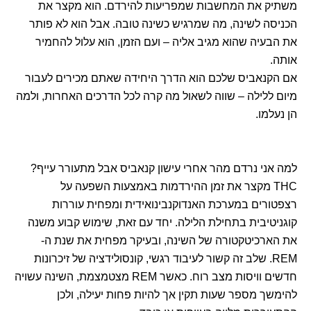
משתיק את המחשבות שמפריעות להירדם. הוא מקצר את
הכניסה לשינה, מה שמרגיש כשינה טובה. אבל הוא לא פותר
את הבעיה שהוא מגיב אליה – ועם הזמן, הוא עלול להחמיר
אותה.
אם הקנאביס שלכם הוא הדרך היחידה שאתם מכירים לעבור
מיום ללילה – שווה לשאול מה קרה לכל הדרכים האחרות, ולמה
הן נעלמו.
למה אני נרדם מהר אחרי עישון קנאביס אבל מתעורר עייף?
THC מקצר את זמן ההירדמות באמצעות השפעה על
רצפטורים במערכת האנדוקנבינואידית ומפחית עוררות
קוגניטיבית בתחילת הלילה. יחד עם זאת, שימוש קבוע משנה
את הארכיטקטורה של השינה, ובעיקר מפחית את שנת ה-
REM. שלב זה קשור לעיבוד רגשי, קונסולידציה של זיכרונות
חדשים וויסות מצב רוח. כאשר REM מצטמצמת, השינה עשויה
להימשך מספר שעות תקין אך להיות פחות יעילה, ולכן