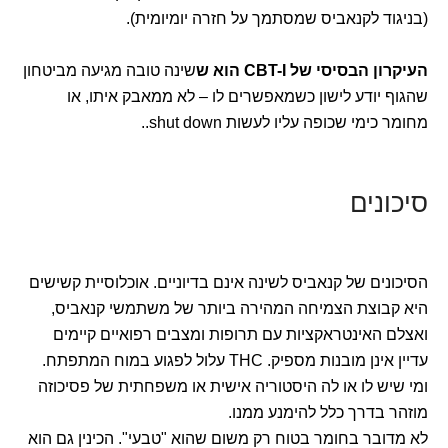
(בניגוד לקנאביס שמסתמך על חזרה יומיומית).
העיקרון הבסיסי של CBT-I הוא ש
שינה טובה מגיעה מביטחון
שהגוף יודע לישון כשמאפשרים לו – לא ממאבק איתו, או
מחומר כימי שכופה עליו לעשות shut down..
סיכונים
הסיכונים של קנאביס לשינה אינם בדיוניים. אוכלוסיית קשישים
היא קבוצת הצמיחה המהירה ביותר של משתמשי קנאביס,
ואצלם האינטראקציות עם תרופות ומצבים רפואיים קיימים
עדיין אינן מובנות מספיק. THC עלול לפגוע במוח המתפתח.
ומי שיש לו או לה היסטוריה אישית או משפחתית של פסיכוזה
מוזהר בדרך כלל להימנע ממנו.
לא מדובר בחומר בטוח רק משום שהוא "טבעי". הכינין גם הוא