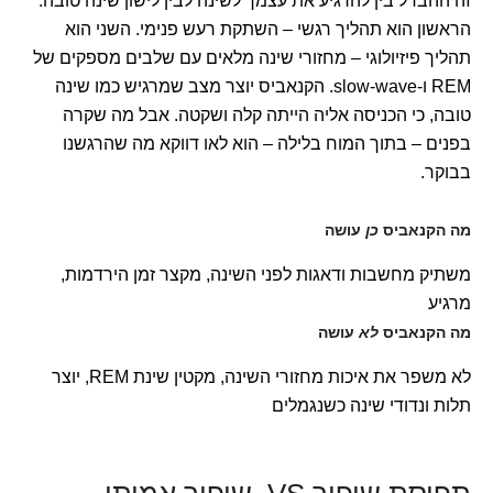
זה ההבדל בין להרגיע את עצמך לשינה לבין לישון שינה טובה.
הראשון הוא תהליך רגשי – השתקת רעש פנימי. השני הוא
תהליך פיזיולוגי – מחזורי שינה מלאים עם שלבים מספקים של
REM ו-slow-wave. הקנאביס יוצר מצב שמרגיש כמו שינה
טובה, כי הכניסה אליה הייתה קלה ושקטה. אבל מה שקרה
בפנים – בתוך המוח בלילה – הוא לאו דווקא מה שהרגשנו
בבוקר.
מה הקנאביס
כן
עושה
משתיק מחשבות ודאגות לפני השינה, מקצר זמן הירדמות,
מרגיע
מה הקנאביס
לא
עושה
לא משפר את איכות מחזורי השינה, מקטין שינת REM, יוצר
תלות ונדודי שינה כשנגמלים