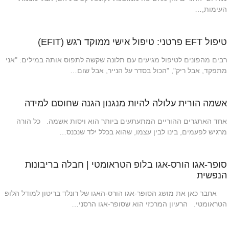
העימות,…
טיפול EFT פרטני: טיפול אישי ממוקד רגש (EFIT)
רבים מהפונים לטיפול מגיעים עם תלונה שקשה לתפוס אותה במילים: "אני
מתפקד, אבל ריק", "הכול בסדר על הנייר, אבל שום…
אשמה הורית עלולה להיות מנגנון הגנה שחוסם למידה
אחד האתגרים ההוריים המתעתעים ביותר הוא ויסות אשמה. כל הורה
מרגיש לפעמים, בינו לבין עצמו, שהוא בכלל ילד שנכנס…
סופר-אגו הורס-אגו בלופ הטראומטי | חבלה בריבונות
הנפשית
אחבר כאן את מושג הסופר-אגו הורס-האגו של רונלד בריטון למודל הלופ
הטראומטי. הרעיון המרכזי הוא שסופר-אגו הרסני…