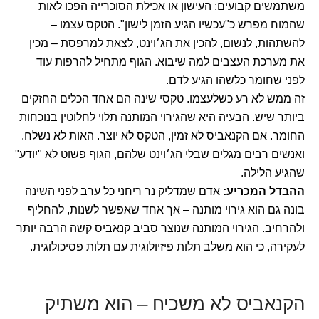
משתמשים קבועים: העישון או אכילת הסוכרייה הפכו לאות
שהמוח מפרש כ"עכשיו הגיע הזמן לישון". הטקס עצמו –
להשתהות, לנשום, להכין את הג׳וינט, לצאת למרפסת – מכין
את מערכת העצבים למה שיבוא. הגוף מתחיל להרפות עוד
לפני שחומר כלשהו הגיע לדם.
זה ממש לא רע כשלעצמו. טקסי שינה הם אחד הכלים החזקים
ביותר שיש. הבעיה היא שהגירוי המותנה תלוי לחלוטין בנוכחות
החומר. אם הקנאביס לא זמין, הטקס לא יוצר. האות לא נשלח.
ואנשים רבים מגלים שבלי הג׳וינט שלהם, הגוף פשוט לא "יודע"
שהגיע הלילה.
ההבדל המכריע:
אדם שמדליק נר ריחני כל ערב לפני השינה
בונה גם הוא גירוי מותנה – אך אחד שאפשר לשנות, להחליף
ולהרחיב. הגירוי המותנה שנוצר סביב קנאביס קשה הרבה יותר
לעקירה, כי הוא משלב תלות פיזיולוגית עם תלות פסיכולוגית.
הקנאביס לא משכיח – הוא משתיק