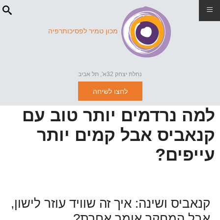
≡
מכון טמיר לפסיכותרפיה
נחלת יצחק 32א', תל אביב
לחצו לשיחה
למה נרדמים יותר טוב עם
קנאביס אבל קמים יותר
עייפים?
קנאביס ושינה: איך זה שוויד עוזר לישון,
אבל המחקר אומר אחרת?