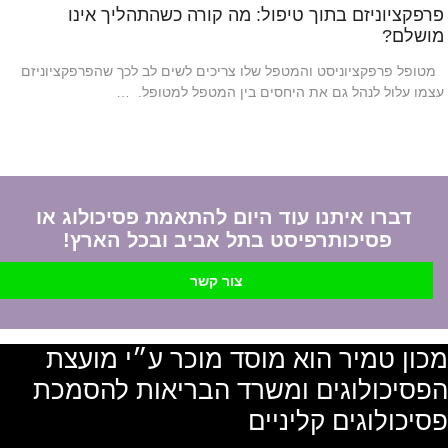
פרפקציוניזם בתוך טיפול: מה קורה כשהתהליך אינו
מושלם?
מטופל פרפקציוניסט והמטפל שלו צריכים לשים לב לכך שהפרפקציוניזם
עצמו עלול לנהל גם את היחסים בין המטפל למטופל. …
דברו איתנו עוד היום להתאמת פסיכולוג או
פסיכותרפיסט בתל אביב ובכל הארץ!
צור קשר
מכון טמיר הוא מוסד מוכר ע״י מועצת
הפסיכולוגים ומשרד הבריאות להסמכת
פסיכולוגים קליניים