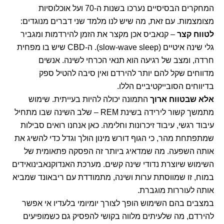
המחקרים הבסיסיים נערכו בשנות ה-70 ועל אוכלוסיות
מצומצמות. עם זאת, מה שיש לנו מלמד שני דברים מנוגדים:
לטווח קצר
– קנאביס אכן מקצר את הזמן להירדמות ומגביר
גלי שינה איטיים (slow-wave sleep). ה-CBD שיש בו מפחית
חרדה, ומצב של רגיעה הוא תנאי הכרחי לשינה. אנשים
מדווחים שקל להם יותר להירדם ואין סיבה להטיל ספק
בדיווחים הסובייקטיביים הללו.
אלא שבטווח ארוך
התמונה יכולה להיות בעייתית. שימוש
מתמשך קשור לירידה בשינת REM – שלב השינה שבו מתחיל
עיבוד רגשי, עיבוד זיכרונות וחלימה. כאן אנחנו רואים סבילות
שמתפתחת מהר, כי הגוף דורש מינון הולך וגדל כדי להשיג את
אותה השפעה. מה שמדאיג ביותר זה הפסקה פתאומית של
השימוש שיוצרת נדודי שינה קשים. מערכת האנדוקנאבינואידים
במוח, זו שמווסתת ערות ושינה, מתמודדת עם ריבאונד שמביא
אותה לעוררות מוגברת.
במצבים בהם השימוש הופך לצורך יומיומי בלעדיו אי אפשר
להירדם, מה שלעיתים מלווה בקושי להפסיק גם כשמופיעים