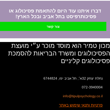
דברו איתנו עוד היום להתאמת פסיכולוג או
פסיכותרפיסט בתל אביב ובכל הארץ!
צור קשר
מכון טמיר הוא מוסד מוכר ע״י מועצת
הפסיכולוגים ומשרד הבריאות להסמכת
פסיכולוגים קליניים
נחלת יצחק 32א׳, תל אביב יפו, 6744824
072-3940004
info@tipulpsychology.co.il
פרטיות ותנאי שימוש באתר