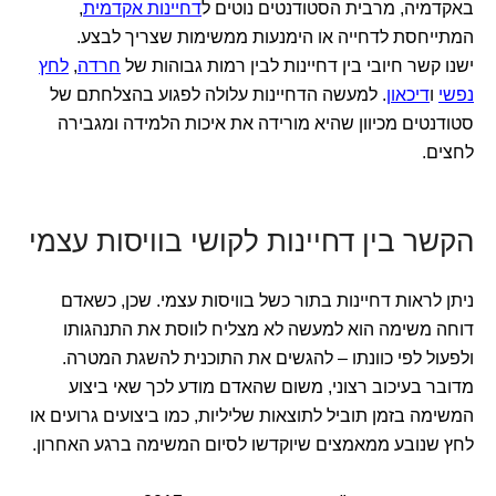
באקדמיה, מרבית הסטודנטים נוטים ל
דחיינות אקדמית
,
המתייחסת לדחייה או הימנעות ממשימות שצריך לבצע.
ישנו קשר חיובי בין דחיינות לבין רמות גבוהות של
חרדה
,
לחץ
נפשי
ו
דיכאון
. למעשה הדחיינות עלולה לפגוע בהצלחתם של
סטודנטים מכיוון שהיא מורידה את איכות הלמידה ומגבירה
לחצים.
הקשר בין דחיינות לקושי בוויסות עצמי
ניתן לראות דחיינות בתור כשל בוויסות עצמי. שכן, כשאדם
דוחה משימה הוא למעשה לא מצליח לווסת את התנהגותו
ולפעול לפי כוונתו – להגשים את התוכנית להשגת המטרה.
מדובר בעיכוב רצוני, משום שהאדם מודע לכך שאי ביצוע
המשימה בזמן תוביל לתוצאות שליליות, כמו ביצועים גרועים או
לחץ שנובע ממאמצים שיוקדשו לסיום המשימה ברגע האחרון.