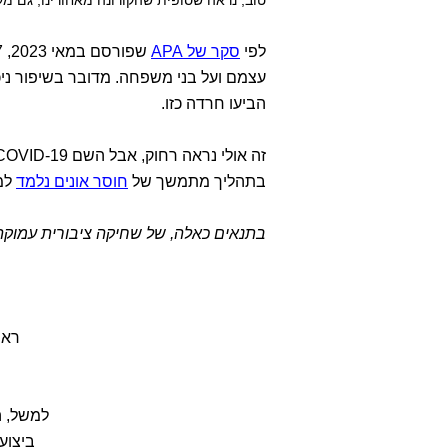
טוב, נראה שסופית שהקורונה מאחורינו, גם מע
לפי
סקר של APA
הביעו חרדה כזו.
זה אולי נראה רחוק, אבל השם COVID-19 מייצג את ההתחלה, בדצמבר 2019.
בתהליך מתמשך של
חוסר אונים נלמד
למד
בתנאים כאלה, של שחיקה ציבורית עמוקה 
ראו
למשל, הנה ר
ביצוע