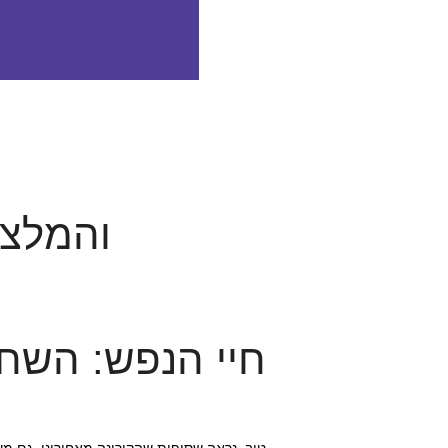
והמלצו
חיי הנפש: השחי