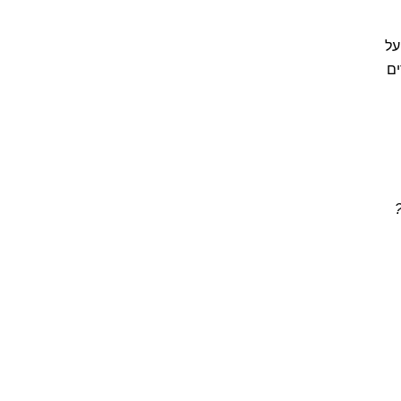
 על
ה בה 80% מהמבוגרים