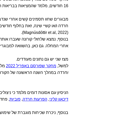
16 חודשים, מלמד שהמציאות בבריאות הנפש אחרי הקורונה לא משהו:
מבוגרים שחוו תסמינים קשים אחרי שנדבק
חרדה ו/או קשיי שינה, זאת בחלוף חודשי
(Magnúsdóttir et al, 2022).
בנוסף, נמצא שלחולי קורונה שעברו אותה
אחרי המחלה. גם כאן, בהשוואה למבוגרי
מצז שני יש גם נתונים מעודדים.
למשל,
מחקר שפורסם באפריל 2022
מלמד
וחרדה
במהלך השנה הראשונה של הקורונה, זאת בהשווא
הניסיון עם אסונות דומים מלמד כי ניצולי
דיכאון קליני
,
הפרעות חרדה
,
פוביות
, פחדי
בנוסף, ניכרת שכיחות מוגברת של שימוש