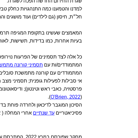
שגרת החירום החדשה הפכה לשגרה.
למדנו והטמענו כמה התנהגויות כחלק טבעי
חל״ת, חיסון (גם לילדים) ועוד מושגים וה
המאמצים שעשינו בתקופת המגיפה תרמו ל
בעיות אחרות, כמו בדידות, תשישות, לאות 
המתמודדים/ות עם
תסמיני קורונה מתמש
המתמודדים עם קורונה מתמשכת סובלים מש
אי סבילות לפעילות גופנית; תסמיני מצב רו
פרסטזיה, כאבי ראש וטינטון); ודיסאוטונ
).
O'Brien, 2022
(
הסיכון המוגבר לדיכאון ולחרדה פוחת בד
פסיכיאטריים
עד שנתיים
אחרי המחלה ( Taquet et al, 2022).
מחקר שפורסם במר