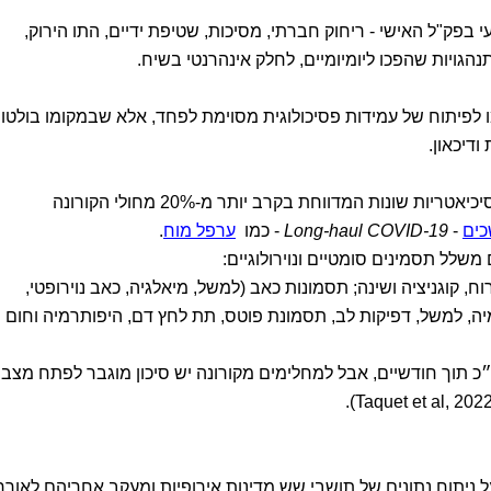
 בפק"ל האישי - ריחוק חברתי, מסיכות, שטיפת ידיים, התו הירוק,
תנהגויות שהפכו ליומיומיים, לחלק אינהרנטי בשיח.
פיתוח של עמידות פסיכולוגית מסוימת לפחד, אלא שבמקומו בולטו
ודיכאון.
כל אלה לצד תסמינים של הפרעות נוירופסיכיאטריות שונות המדווחת בקרב יותר מ-20% מחולי הקורונה
כים
-
Long-haul COVID-19
- כמו
ערפל מוח
.
לל תסמינים סומטיים ונוירולוגיים:
ח, קוגניציה ושינה; תסמונות כאב (למשל, מיאלגיה, כאב נוירופטי,
ומיה, למשל, דפיקות לב, תסמונת פוטס, תת לחץ דם, היפותרמיה וחום
״כ תוך חודשיים, אבל למחלימים מקורונה יש סיכון מוגבר לפתח מצבי
ץ 2022, המתבסס על ניתוח נתונים של תושבי שש מדינות אירופיות ומעקב אחריהם לאורך