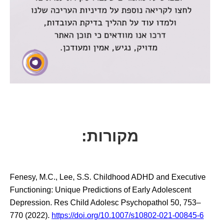
מקורות:
Fenesy, M.C., Lee, S.S. Childhood ADHD and Executive
Functioning: Unique Predictions of Early Adolescent
Depression. Res Child Adolesc Psychopathol 50, 753–
770 (2022).
https://doi.org/10.1007/s10802-021-00845-6