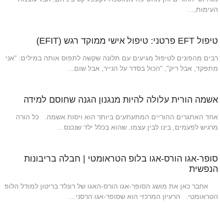
העימות,…
טיפול EFT פרטני: טיפול אישי ממוקד רגש (EFIT)
רבים מהפונים לטיפול מגיעים עם תלונה שקשה לתפוס אותה במילים: "אני
מתפקד, אבל ריק", "הכול בסדר על הנייר, אבל שום…
אשמה הורית עלולה להיות מנגנון הגנה שחוסם למידה
אחד האתגרים ההוריים המתעתעים ביותר הוא ויסות אשמה. כל הורה
מרגיש לפעמים, בינו לבין עצמו, שהוא בכלל ילד שנכנס…
סופר-אגו הורס-אגו בלופ הטראומטי | חבלה בריבונות
הנפשית
אחבר כאן את מושג הסופר-אגו הורס-האגו של רונלד בריטון למודל הלופ
הטראומטי. הרעיון המרכזי הוא שסופר-אגו הרסני…