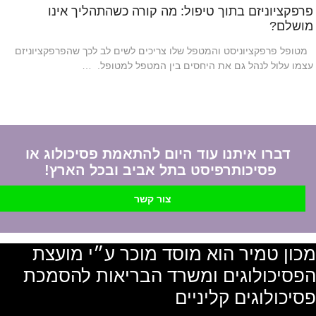
פרפקציוניזם בתוך טיפול: מה קורה כשהתהליך אינו
מושלם?
מטופל פרפקציוניסט והמטפל שלו צריכים לשים לב לכך שהפרפקציוניזם
עצמו עלול לנהל גם את היחסים בין המטפל למטופל. …
דברו איתנו עוד היום להתאמת פסיכולוג או
פסיכותרפיסט בתל אביב ובכל הארץ!
צור קשר
מכון טמיר הוא מוסד מוכר ע״י מועצת
הפסיכולוגים ומשרד הבריאות להסמכת
פסיכולוגים קליניים