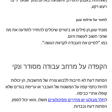
(שעלולות בעצמן להסיח), והשמעה בווליום נמוך שנועד לייצר
רעש רקע.
לחזור על מילות עוגן
מונחי עוגן,הן מילים או ביטויים שיכולים להחזיר לתודעה את מה
שהכי חשוב לעשות היום.
כמו ״
לסיים את העבודה לקראת הגשה
״.
הקפדה על מרחב עבודה מסודר ונקי
הסחות דעת לא חייבות ללבוש צורה של מחשבות, הן יכולות
להיות כתמי קפה על המשטח של העכבר או ערימת בגדים שלא
קופלו אחרי כביסה.
ל
חלל מבולגן יש מחירים פסיכולוגיים
משלו, והוא יכול לספק
הסחות דעת נכבדות.