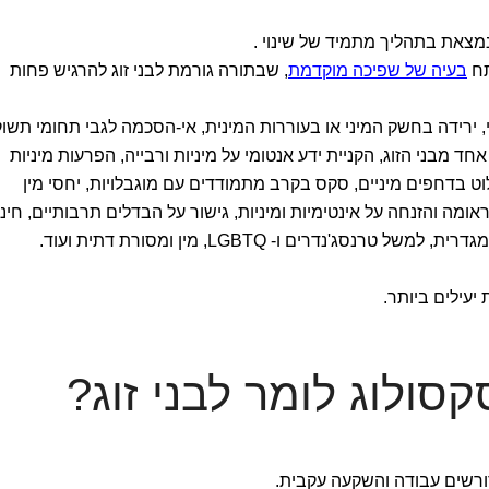
מצאת בתהליך מתמיד של שינוי .
תח
בעיה של שפיכה מוקדמת
, שבתורה גורמת לבני זוג להרגיש פחות
י, ירידה בחשק המיני או בעוררות המינית, אי-הסכמה לגבי תחומי תשו
ד מבני הזוג, הקניית ידע אנטומי על מיניות ורבייה, הפרעות מיניות
ט בדחפים מיניים, סקס בקרב מתמודדים עם מוגבלויות, יחסי מין
ומה והזנחה על אינטימיות ומיניות, גישור על הבדלים תרבותיים, חינו
סג'נדרים ו- LGBTQ, מין ומסורת דתית ועוד.
 יעילים ביותר.
סולוג לומר לבני זוג?
 דורשים עבודה והשקעה עקבית.