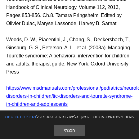
Handbook of Clinical Neurology, Volume 112, 2013,
Pages 853-856. Ch.8. Tamara Pringsheim. Edited by
Olivier Dulac, Maryse Lassonde, Harvey B. Sarnat
Woods, D. W., Piacentini, J., Chang, S., Deckersbach, T.,
Ginsburg, G. S., Peterson, A. L., et al. (2008a). Managing
Tourette syndrome: A behavioral intervention for children
and adults, therapist guide. New York: Oxford University
Press
https://www.msdmanuals.com/professional/pediatrics/neurol
disorders-in-children/tic-disorders-and-tourette-syndrome-
in-children-and-adolescents
האתר משתמש בעוגיות. המשך גלישה מהווה הסכמה ל
מדיניות הפרטיות
.
https://www.cincinnatichildrens.org/health/t/tic-
intervention
הבנתי