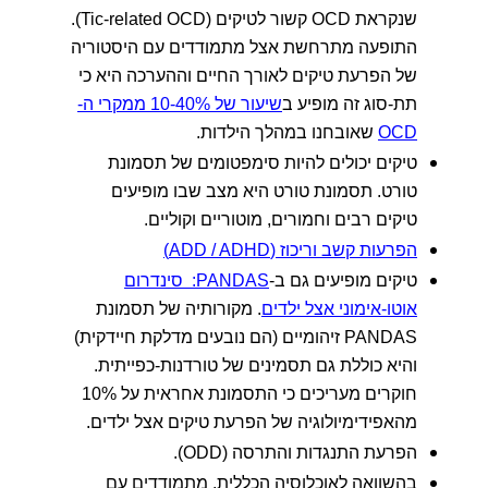
שנקראת OCD קשור לטיקים (Tic-related OCD).
התופעה מתרחשת אצל מתמודדים עם היסטוריה
של הפרעת טיקים לאורך החיים וההערכה היא כי
תת-סוג זה מופיע ב
שיעור של 10-40% ממקרי ה-
OCD
שאובחנו במהלך הילדות.
טיקים יכולים להיות סימפטומים של תסמונת
טורט. תסמונת טורט היא מצב שבו מופיעים
טיקים רבים וחמורים, מוטוריים וקוליים.
הפרעות קשב וריכוז (ADD / ADHD)
טיקים מופיעים גם ב-
PANDAS: סינדרום
אוטו-אימוני אצל ילדים
. מקורותיה של תסמונת
PANDAS זיהומיים (הם נובעים מדלקת חיידקית)
והיא כוללת גם תסמינים של טורדנות-כפייתית.
חוקרים מעריכים כי התסמונת אחראית על 10%
מהאפידימיולוגיה של הפרעת טיקים אצל ילדים.
הפרעת התנגדות והתרסה (ODD).
בהשוואה לאוכלוסיה הכללית, מתמודדים עם