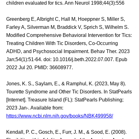
children evaluated for tics. Ann Neurol 1998;44(3):556
Greenberg E, Albright C, Hall M, Hoeppner S, Miller S,
Farley A, Silverman M, Braddick V, Sprich S, Wilhelm S.
Modified Comprehensive Behavioral Intervention for Tics:
Treating Children With Tic Disorders, Co-Occurring
ADHD, and Psychosocial Impairment. Behav Ther. 2023
Jan;54(1):51-64. doi: 10.1016/j.beth.2022.07.007. Epub
2022 Jul 20. PMID: 36608977.
Jones, K. S., Saylam, E., & Ramphul, K. (2023, May 8).
Tourette Syndrome and Other Tic Disorders. In StatPearls
[Internet]. Treasure Island (FL): StatPearls Publishing;
2023 Jan-. Available from:
https://www.ncbi.nlm.nih.gov/books/NBK499958/
Kendall, P. C., Gosch, E., Furr, J. M., & Sood, E. (2008).