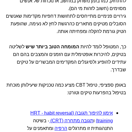
להתחזק, כמו בזמן משחק במחשב או נוכחות של אנשים
מסוימים (חשוב לזהות מי הם).
גירויים פנימיים מתייחסים לתחושות דחפיות מקדימות שאנשים
הסובלים מטיקים מתארים כהרגשת לחץ לא נעימה, שהופעת
הטיק גורמת להקלה ומפחיתה אותה.
כך, המטופל לומד להיות
המומחה הטוב ביותר שיש
לשליטה
בטיקים, להיכרות אופטימלית עם הזמנים והמצבים בהם הם
עתידים להופיע ולסיגנלים המקדימים המבשרים על טיקים
שבדרך.
באופן ספציפי, טיפול CBT מציע כמה טכניקות שיעילותן מוכחת
בטיפול בהפרעות טיקים וטורט:
אימון להיפוך תגובה (HRT - habit reversal
training)
ו
תגובה מתחרה (CRT)
- בשיטה
התנהגותית זו מתרגלים
הרפיה
ומתאמנים על