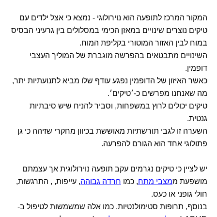
המקור המרכז לתופעה הוא נוירולוגי - נמצא כי אצל ילדים עם
טיקים נוצרים שינויים במאזן הכימי במסלולים בין גרעיני הבסיס
במוח לבין האזור המוטורי בקליפת המוח.
השינויים מתבטאים בהפרשה מוגברת של המוליך העצבי
דופמין.
כאשר האיזון של הדופמין נפגע עודף שלו מביא לתנועתיות יתר,
מה שאנחנו מפרשים כ-׳טיקים׳.
טיקים יכולים לרוץ במשפחות, וסביר להניח שיש סיבתיות
גנטית.
השערה זו לגבי תורשתיות מאוששת בכיוון מחקרי שזיהה כי גן
פתולוגי אחד הוא הגורם להפרעה.
יש לציין כי טיקים נגרמים עקב תופעה נוירולוגית אך עצמתם
מושפעת מ
מצבי מתח
, כמו
חרדה גבוהה
, עייפות, , התרגשות,
חולי גופני או כעס.
בנוסף, תרופות סטימולנטיות, כמו אלה שמשמשות לטיפול ב-