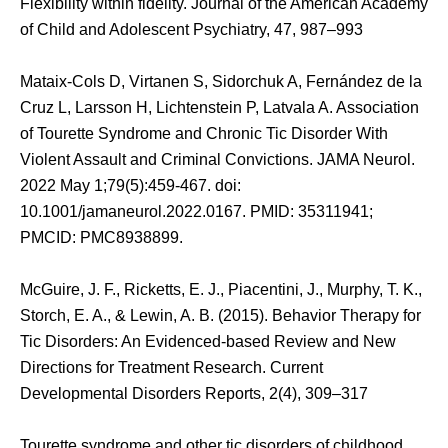
Flexibility within fidelity. Journal of the American Academy
of Child and Adolescent Psychiatry, 47, 987–993
Mataix-Cols D, Virtanen S, Sidorchuk A, Fernández de la
Cruz L, Larsson H, Lichtenstein P, Latvala A. Association
of Tourette Syndrome and Chronic Tic Disorder With
Violent Assault and Criminal Convictions. JAMA Neurol.
2022 May 1;79(5):459-467. doi:
10.1001/jamaneurol.2022.0167. PMID: 35311941;
PMCID: PMC8938899.
McGuire, J. F., Ricketts, E. J., Piacentini, J., Murphy, T. K.,
Storch, E. A., & Lewin, A. B. (2015). Behavior Therapy for
Tic Disorders: An Evidenced-based Review and New
Directions for Treatment Research. Current
Developmental Disorders Reports, 2(4), 309–317
Tourette syndrome and other tic disorders of childhood.