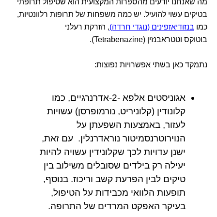
מה שאנחנו יודעים מהספרות המקצועית הוא שטיפול תרופתי
בטיקים עשוי להועיל. יש כמה משפחות של תרופות רלוונטיות,
כמו
בנזודיאזפינים (נוגדי חרדה)
, הזרקת רעלני
בוטוקס וטטראבנזין (Tetrabenazine).
נתמקד כאן בשתי אפשרויות נפוצות:
אגוניסטים אלפא -2-אדרנרגיים, כמו
קלונודין (קלוניריט, נורמופרסן) עשויות
לעזור, באמצעות השפעתן על
הנוירוטרנסמיטור נוראדרנלין. עם זאת,
ישנן עדויות לכך שקלונידין עשויה להיות
יעילה רק בילדים שסובלים משילוב בין
טיקים לבין הפרעת קשב וריכוז. בנוסף,
תופעות הלוואי מכבידות על הטיפול,
בעיקר האפקט המרדים של התרופה.