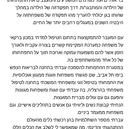
בריאותיים ועוד כגורמים המשפיעים והמעצבים את התפתחותו
של הילד/ה והמתבגר/ת. דרך תפקודו/ה של הילד/ה במהלך
שהותו בגן יכולתי להעריך מהו תפקודה של משפחתו/ה על
היבטיה השונים במעגלים רחבים יותר של החיים.
עם המעבר להתמקצעות בתחום הטיפול למדתי במכון ברקאי
על משפחה כמערכת המקיימת קשרים בצורה עקבית ולאורך
הזמן אשר להם משמעות עמוקה וארוכת תווך על התפתחותו
של כל אחד מהמשתתפים בה.
במסגרת ההתמחות להסמכה עבדתי בתחנה לבריאות הנפש
ביפו תל אביב, שם פגשתי משפחות וזוגות ממגוון אוכלוסיות.
את התמחותי בטיפול זוגי ומשפחתי המשכתי בתחנה לטיפול
משפחתי בהרצליה, בה עבדתי עם זוגות ומשפחות מגוונות
והפעם גם עם עולים מברית המועצות.
הנחיתי קבוצת נשים וליוויתי גם אנשים בתהליכים אישיים, וגם
משפחות ממעמד ביניים.
עברתי מספר השתלמויות בהן רכשתי כלים מהעולם
ההתנהגותי והדינמי, מה שמאפשר לי לשלב את הכלים הללו