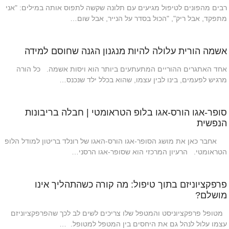
רבים מהפונים לטיפול מגיעים עם תלונה שקשה לתפוס אותה במילים: "אני
מתפקד, אבל ריק", "הכול בסדר על הנייר, אבל שום…
אשמה הורית עלולה להיות מנגנון הגנה שחוסם למידה
אחד האתגרים ההוריים המתעתעים ביותר הוא ויסות אשמה. כל הורה
מרגיש לפעמים, בינו לבין עצמו, שהוא בכלל ילד שנכנס…
סופר-אגו הורס-אגו בלופ הטראומטי | חבלה בריבונות
הנפשית
אחבר כאן את מושג הסופר-אגו הורס-האגו של רונלד בריטון למודל הלופ
הטראומטי. הרעיון המרכזי הוא שסופר-אגו הרסני…
פרפקציוניזם בתוך טיפול: מה קורה כשהתהליך אינו
מושלם?
מטופל פרפקציוניסט והמטפל שלו צריכים לשים לב לכך שהפרפקציוניזם
עצמו עלול לנהל גם את היחסים בין המטפל למטופל. …