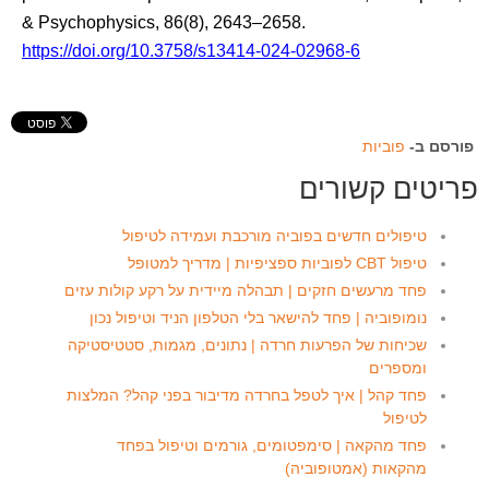
& Psychophysics, 86(8), 2643–2658.
https://doi.org/10.3758/s13414-024-02968-6
פורסם ב-
פוביות
פריטים קשורים
טיפולים חדשים בפוביה מורכבת ועמידה לטיפול
טיפול CBT לפוביות ספציפיות | מדריך למטופל
פחד מרעשים חזקים | תבהלה מיידית על רקע קולות עזים
נומופוביה | פחד להישאר בלי הטלפון הניד וטיפול נכון
שכיחות של הפרעות חרדה | נתונים, מגמות, סטטיסטיקה
ומספרים
פחד קהל | איך לטפל בחרדה מדיבור בפני קהל? המלצות
לטיפול
פחד מהקאה | סימפטומים, גורמים וטיפול בפחד
מהקאות (אמטופוביה)