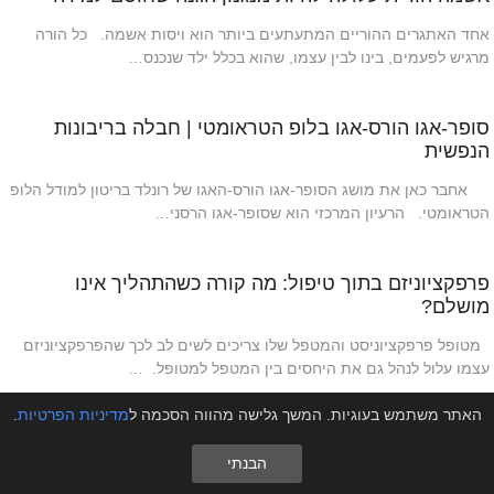
אחד האתגרים ההוריים המתעתעים ביותר הוא ויסות אשמה. כל הורה
מרגיש לפעמים, בינו לבין עצמו, שהוא בכלל ילד שנכנס…
סופר-אגו הורס-אגו בלופ הטראומטי | חבלה בריבונות
הנפשית
אחבר כאן את מושג הסופר-אגו הורס-האגו של רונלד בריטון למודל הלופ
הטראומטי. הרעיון המרכזי הוא שסופר-אגו הרסני…
פרפקציוניזם בתוך טיפול: מה קורה כשהתהליך אינו
מושלם?
מטופל פרפקציוניסט והמטפל שלו צריכים לשים לב לכך שהפרפקציוניזם
עצמו עלול לנהל גם את היחסים בין המטפל למטופל. …
האתר משתמש בעוגיות. המשך גלישה מהווה הסכמה ל
מדיניות הפרטיות
.
הבנתי