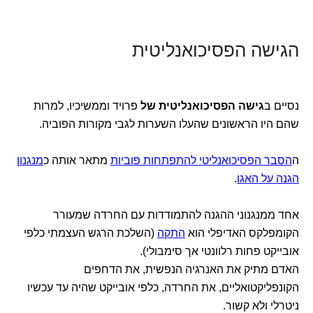
הגישה הפסיכואנליטית
נסיים ב
גישה הפסיכואנליטית של
פרויד וממשיכיו, למרות
שהם היו הראשונים שהעלו השערות לגבי מקורות הפוביה.
ה
הסבר הפסיכואנליטי להתפתחות פוביות
מתאר אותה כ
מנגנון
הגנה על האגו
.
אחד ממנגנוני ההגנה להתמודדות עם החרדה שמעורר
הקומפלקס האדיפלי הוא
התקה
(השלכת הרגש העצמתי כלפי
אובייקט פחות רלוונטי אך סימבולי).
האדם מתיק את האנרגיה הנפשית, את הדחפים
הקונפליקטואליים, את החרדה, כלפי אובייקט שהיה עד עכשיו
ניטרלי ולא קשור.