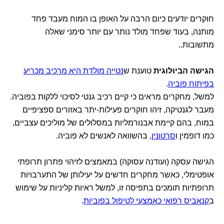
חוקרים יודעים כיום הרבה על האופן בו המוח מעבד פחד
מותנה, בעוד שפחד מולד נותר עם יותר סימני שאלה
מתשובות..
הגישה הביולוגית
טוענת ש
נטייה מולדת היא מרכיב מכריע
בפיתוח פוביה
.
למשל, מחקרים מראים כי קיים רכיב גנטי לסיכוי ללקות בפוביה.
מעבר לגנטיקה, זיהו חוקרים פעילות-יתר באזורים ספציפיים
במוח, בהם קיימת אבנורמליות במסלולים של מוליכים עצביים,
כמו דופמין ו
סרטונין
, בהשוואה לאנשים לא פוביה.
הגישה עסקה (ועודנה עסוקה) במאמצים לזיהוי פתרון תרופתי
אופטימלי, כאשר מחקרים חדשים על יעילותן של התערבויות
תרופתיות תומכים בתפיסה זו, למשל ראיות קליניות על שימוש
ב
קנאביס רפואי כאמצעי לטיפול בפוביות
.