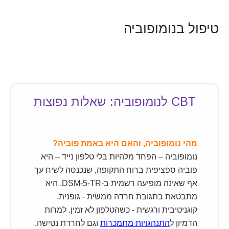
טיפול בנומופוביה
CBT לנומופוביה: שאלות נפוצות
מהי נומופוביה, והאם היא באמת פוביה?
נומופוביה – הפחד מלהיות בלי טלפון נייד – היא
פוביה ספציפית ברוח התקופה, שנכנסה לשיח עך
אף שאינה מופיעה רשמית ב-DSM-5-TR. היא
מתבטאת בתגובת חרדה ממשית - גופנית,
קוגניטיבית ורגשית - כשהטלפון לא זמין. למרות
הדמיון ל
התנהגויות מתמכרות
וגם לחרדת נטישה,