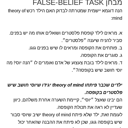
מבחן FALSE-BELIEF TASK
הנה דוגמא יישמית שמטרתה לבדוק האם הילד רכש theory of
mind:
א. מראים לילד קופסת פלסטרים ושואלים אותו מה יש בפנים.
סביר להניח שיענה ״פלסטרים״.
ב. פותחים את הקופסה ומראים לו שיש בפנים גוגו.
ג. סוגרים את הקופסה.
ד. מראים לילד בובת צעצוע של אדם ואומרים לו ״הנה יוסי! מה
יוסי חושב שיש בקופסה?״.
ילדים שכבר פיתחו theory of mind יגידו שיוסי חושב שיש
פלסטרים בקופסה.
הם יבינו שאצל ״יוסי״, קייימת השערה אחרת משלהם, כיוון
שעדיין לא ראה את תכולת הקופסה.
לעומת זאת, ילד שלא פיתח theory of mind ישיב שיוסי סבור
שיש בקופסה גוגו, שכן לא פיתח את ההבנה שהאחר יכול