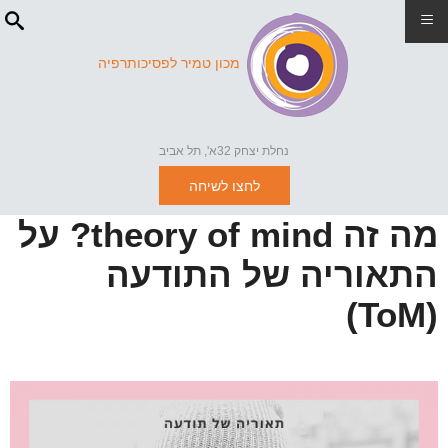
≡
מכון טמיר לפסיכותרפיה
נחלת יצחק 32א', תל אביב
לחצו לשיחה
מה זה theory of mind? על
התאוריה של התודעה
(ToM)