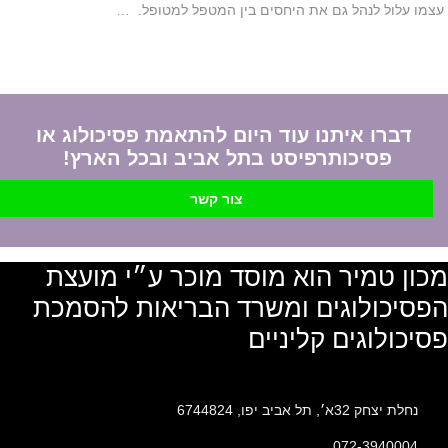
עצמו עלול לנהל גם את היחסים בין המטפל למטופל. …
דברו איתנו עוד היום להתאמת פסיכולוג או
פסיכותרפיסט בתל אביב ובכל הארץ!
צור קשר
מכון טמיר הוא מוסד מוכר ע״י מועצת
הפסיכולוגים ומשרד הבריאות להסמכת
פסיכולוגים קליניים
נחלת יצחק 32א׳, תל אביב יפו, 6744824
072-3940004