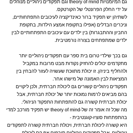
גם המיומנויות theory of mind וגם תפקודים ניהוליים מנוהלים
על ידי החלק הפרונטלי של הקורטקס.
לשתיהן יש תפקיד ברור כאינדיקציה לעיכובים התפתחותיים,
וניכרים הבדלים (אפילו בתקופת אמצע הילדות, בתקופת
החביון וההתבגרות) בין ילדים עם עיכובים התפתחותיים לבין
ילדים שמתפתחים בצורה נורמטיבית.
גם בכך שילדי טרום בית ספר עם תפקודים ניהוליים יותר
מתקדמים יכולים להחזיק נקודות מבט מרובות במקביל
ולהחליף ביניהן. זו יכולת מתווכת שעשויה לעזור להבחין בין
המציאות לבין האמונה של מישהו אחר.
תפקודים ניהוליים קשורים גם ליכולת חברתית, ולכן ליקויים
בהם מביאים לרמות נמוכות יותר של יכולת חברתית, אבל
יכולת חברתית קשורה גם להתפתחות התפקוד הניהולי.
מה שכל זה אומר זה של-theory of mind יש תפקיד מורכב למדי
בהתפתחות סוציו-קוגנטיבית -
היא קשורה ליכולת חברתית, ויכולת חברתית קשורה לתפקודים
ניהוליים, אבל תפקודים ניהוליים תורמים אף הם ליכולת