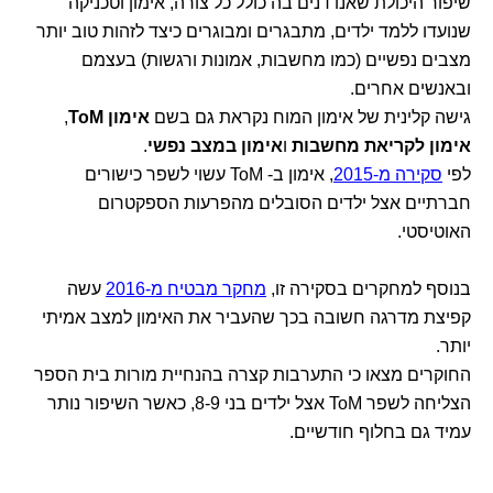
שיפור היכולת שאנו דנים בה כולל כל צורה, אימון וטכניקה
שנועדו ללמד ילדים, מתבגרים ומבוגרים כיצד לזהות טוב יותר
מצבים נפשיים (כמו מחשבות, אמונות ורגשות) בעצמם
ובאנשים אחרים.
גישה קלינית של אימון המוח נקראת גם בשם
אימון ToM
,
אימון לקריאת מחשבות
ו
אימון במצב נפשי
.
לפי
סקירה מ-2015
, אימון ב- ToM עשוי לשפר כישורים
חברתיים אצל ילדים הסובלים מהפרעות הספקטרום
האוטיסטי.
בנוסף למחקרים בסקירה זו,
מחקר מבטיח מ-2016
עשה
קפיצת מדרגה חשובה בכך שהעביר את האימון למצב אמיתי
יותר.
החוקרים מצאו כי התערבות קצרה בהנחיית מורות בית הספר
הצליחה לשפר ToM אצל ילדים בני 8-9, כאשר השיפור נותר
עמיד גם בחלוף חודשיים.