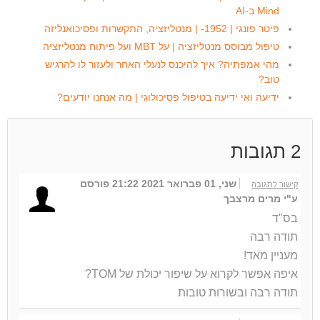
Mind ב-AI
פיטר פונגי | 1952- | מנטליזציה, התקשרות ופסיכואנליזה
טיפול מבוסס מנטליזציה | על MBT ועל פיתוח מנטליזציה
מהי אמפתיה? איך להיכנס לנעלי האחר ולעזור לו להרגיש
טוב?
ידיעה ואי ידיעה בטיפול פסיכולוגי | מה אנחנו יודעים?
2
תגובות
שני, 01 פברואר 2021 21:22
פורסם
קישור לתגובה
ע"י מרים מרצבך
בס"ד
תודה רבה
מעניין מאד!
איפה אפשר לקרוא על שיפור יכולת של TOM?
תודה רבה ובשורות טובות