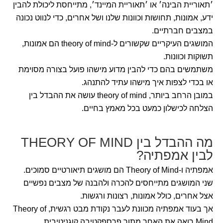
׳תאוריית הבינה׳ או ׳תאוריית המיינד׳, מתייחסת ליכולת להבין
ידע, אמונות, תחושות וכוונות שלנו ושל אחרים, כדי לנווט נכונה
במצבים חברתיים.
המושגים העיקריים שקשורים ל-theory of mind הם אמונות,
תשוקות וכוונות.
משתמשים בהם כדי להבין מדוע מישהו פועל בצורה מסוימת
או בכדי לצפות איך מישהו עתיד להתנהג.
במובן הרחב ביותר, theory of mind עושה את ההבדל בין
הצלחה לכישלון כמעט בכל מאמץ בחיים.
מה ההבדל בין THEORY OF MIND
לבין אמפתיה?
אמפתיה ו-Theory of Mind הם מושגים תיאורטיים סמוכים.
שני המושגים מתייחסים להכרה ולהבנה של מצבים נפשיים
אצל אחרים, כולל אמונות, רצונות ורגשות.
אך בעוד אמפתיה מכוונת לעבר נקודת מבט רגשית, Theory of
Mind רואה את האחר מתוך פרספקטיבה קוגניטיבית.