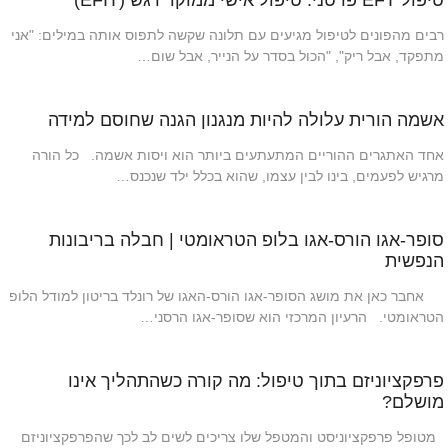
טיפול EFT פרטני: טיפול אישי ממוקד רגש (EFIT)
רבים מהפונים לטיפול מגיעים עם תלונה שקשה לתפוס אותה במילים: "אני
מתפקד, אבל ריק", "הכול בסדר על הנייר, אבל שום…
אשמה הורית עלולה להיות מנגנון הגנה שחוסם למידה
אחד האתגרים ההוריים המתעתעים ביותר הוא ויסות אשמה. כל הורה
מרגיש לפעמים, בינו לבין עצמו, שהוא בכלל ילד שנכנס…
סופר-אגו הורס-אגו בלופ הטראומטי | חבלה בריבונות
הנפשית
אחבר כאן את מושג הסופר-אגו הורס-האגו של רונלד בריטון למודל הלופ
הטראומטי. הרעיון המרכזי הוא שסופר-אגו הרסני…
פרפקציוניזם בתוך טיפול: מה קורה כשהתהליך אינו
מושלם?
מטופל פרפקציוניסט והמטפל שלו צריכים לשים לב לכך שהפרפקציוניזם