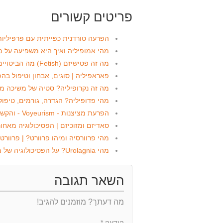
פריטים קשורים
הפרעה טורדנית כפייתית עם פרפיליות 
מהי אמופיליה ואיך היא משפיעה על 
מה זה פטישיזם (Fetish) מה הביטויים וכיצד מטפלים?
פאראפיליה | סוגים, אבחון וטיפול בה
מה זה נקרופיליה? סטיה של משיכה מינ
מהי פדופיליה? הגדרה, גורמים, טיפול
הפרעת מציצנות - Voyeurism - והקשר לצפיה בתכניות ריאליטי
סאדיזם ומזוכיזם | הפסיכולוגיה מאחורי יח
מהי פרוורסיה ומיהו פרוורט? | פרוורטי
מהי Urolagnia? על הפסיכולוגיה של מקלחות זהב - Watersports
השאר תגובה
מה דעתך? מוזמנים להגיב!
הודעה *