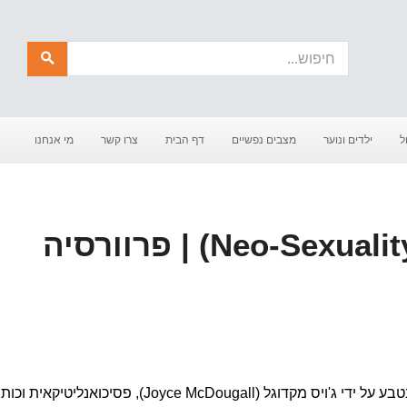
חיפוש
ל
ילדים ונוער
מצבים נפשיים
דף הבית
צרו קשר
מי אנחנו
נאו סקסואליות (Neo-Sexuality) | פרוורסיה
המונח נאו-סקסואליות (Neo-Sexuality) נטבע על ידי ג'ויס מקדוגל (Joyce McDougall), פסיכואנליטי