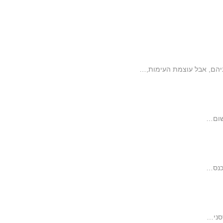
ניהם, אבל עוצמת העימות,…
 שום…
כנס…
סני…