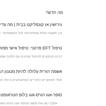
מה חדש?
גירושין או קונפליקט בבית | מה עדי
אין תשובה אחת שמתאימה לכל המשפחות. ילד
טיפול EFT פרטני: טיפול אישי ממוקד רגש (EFIT)
רבים מהפונים לטיפול מגיעים עם תלונה שקשה
אשמה הורית עלולה להיות מנגנון ה
אחד האתגרים ההוריים המתעתעים ביותר הוא 
סופר-אגו הורס-אגו בלופ הטראומטי
אחבר כאן את מושג הסופר-אגו הורס-האגו של