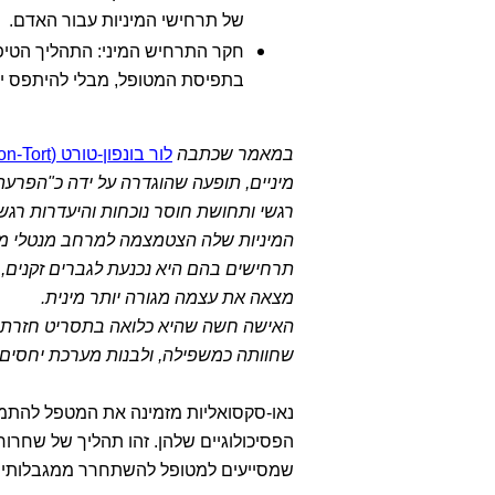
של תרחישי המיניות עבור האדם.
חקר התרחיש המיני: התהליך הטיפ
בתפיסת המטופל, מבלי להיתפס יתר
במאמר שכתבה
לור בונפון-טורט (Laure Bonnefon-Tort)
מיניים, תופעה שהוגדרה על ידה כ"הפרעת 
רגשי ותחושת חוסר נוכחות והיעדרות רגשי
המיניות שלה הצטמצמה למרחב מנטלי מבו
תרחישים בהם היא נכנעת לגברים זקנים, מ
מצאה את עצמה מגורה יותר מינית.
האישה חשה שהיא כלואה בתסריט חזרתי ה
שחוותה כמשפילה, ולבנות מערכת יחסים א
נאו-סקסואליות מזמינה את המטפל להתמק
הפסיכולוגיים שלהן. זהו תהליך של שחרו
שמסייעים למטופל להשתחרר ממגבלותיו ו