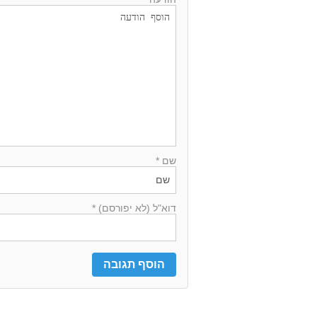
שם *
דוא"ל (לא יפורסם) *