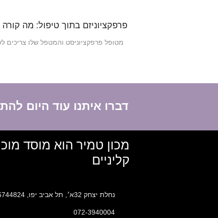
פרפקציוניזם בתוך טיפול: מה קורה
מטופל פרפקציוניסט והמטפל שלו צריכים לש
דברו איתנו עוד היום לה
מכון טמיר הוא מוסד מוכ
קליניים
נחלת יצחק 32א׳, תל אביב יפו, 6744824
072-3940004