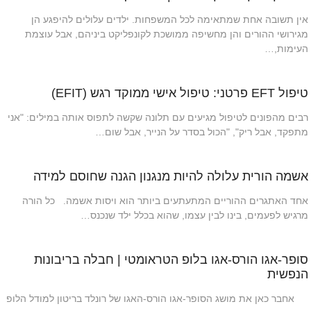
אין תשובה אחת שמתאימה לכל המשפחות. ילדים עלולים להיפגע הן
מגירושי ההורים והן מחשיפה ממושכת לקונפליקט ביניהם, אבל עוצמת
העימות,…
טיפול EFT פרטני: טיפול אישי ממוקד רגש (EFIT)
רבים מהפונים לטיפול מגיעים עם תלונה שקשה לתפוס אותה במילים: "אני
מתפקד, אבל ריק", "הכול בסדר על הנייר, אבל שום…
אשמה הורית עלולה להיות מנגנון הגנה שחוסם למידה
אחד האתגרים ההוריים המתעתעים ביותר הוא ויסות אשמה. כל הורה
מרגיש לפעמים, בינו לבין עצמו, שהוא בכלל ילד שנכנס…
סופר-אגו הורס-אגו בלופ הטראומטי | חבלה בריבונות
הנפשית
אחבר כאן את מושג הסופר-אגו הורס-האגו של רונלד בריטון למודל הלופ