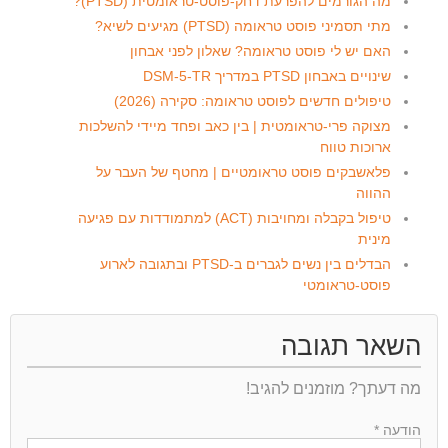
מה הגורמים להפרעת דחק-פוסט-טראומטית (PTSD)?
מתי תסמיני פוסט טראומה (PTSD) מגיעים לשיא?
האם יש לי פוסט טראומה? שאלון לפני אבחון
שינויים באבחון PTSD במדריך DSM-5-TR
טיפולים חדשים לפוסט טראומה: סקירה (2026)
מצוקה פרי-טראומטית | בין כאב ופחד מיידי להשלכות
ארוכות טווח
פלאשבקים פוסט טראומטיים | מחטף של העבר על
ההווה
טיפול בקבלה ומחויבות (ACT) למתמודדות עם פגיעה
מינית
הבדלים בין נשים לגברים ב-PTSD ובתגובה לארוע
פוסט-טראומטי
השאר תגובה
מה דעתך? מוזמנים להגיב!
הודעה *