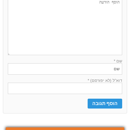
שם *
דוא"ל (לא יפורסם) *