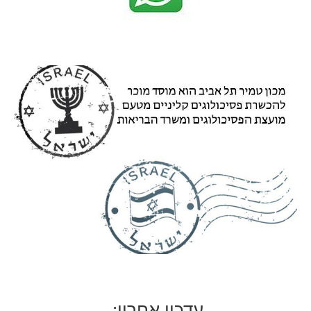
ע
דכון
אחרו
ן
: