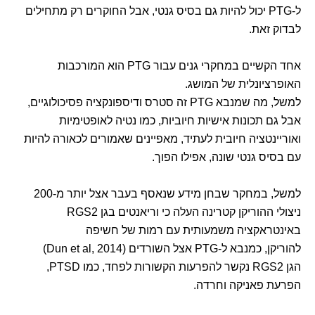
ל-PTG יכול להיות גם בסיס גנטי, אבל החוקרים רק מתחילים
לבדוק זאת.
אחד הקשיים במחקרי גנים עבור PTG הוא המורכבות
האופרציונלית של המושג.
למשל, מה שמנבא PTG זה סטרס ודיספונקציה פסיכולוגיים,
אבל גם תכונות אישיות חיוביות, כמו נטיה לאופטימיות
ואוריינטציה חיובית לעתיד, מאפיינים שאמורים לכאורה להיות
עם בסיס גנטי שונה, אפילו הפוך.
למשל, במחקר שבחן מידע שנאסף בעבר אצל יותר מ-200
ניצולי ההוריקן קטרינה העלה כי וריאנטים בגן RGS2
באינטראקציה משמעותית עם רמות של חשיפה
להוריקן, כמנבא ל-PTG אצל השורדים (Dun et al, 2014)
הגן RGS2 נקשר להפרעות הקשורות לפחד, כמו PTSD,
הפרעת פאניקה וחרדה.