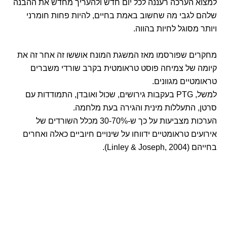
למצוא הערכה רעננה לכל יום חדש ולהעריך מחדש את ההבנה
שלהם לגבי מה שחשוב באמת בחיים, להיות פחות חומרני
ויותר מסוגל לחיות בהווה.
מחקרים שפורסמו מאז המשגת המונח אוששו זה אחר זה את
קיומה של צמיחה פוסט טראומטית בקרב שורדי משברים
טראומטיים מגוונים.
למשל, PTG בעקבות גירושים, שכול ואובדן, התמודדות עם
סרטן, התעללות מינית והגירה בעת מלחמה.
הערכות מצביעות על כך ש-30-70% מכלל השורדים של
אירועים טראומטיים ידווחו על שינויים חיוביים כאלה ואחרים
בחייהם (Linley & Joseph, 2004).