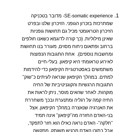
SE-somatic experience- מדובר בטכניקה
שמתרכזת בזכרון הגופני. הזיכרון שלנו ובפרט
הזיכרון הטראומטי מכיל גם תחושות גופניות
שאינן מילוליות. (כך קורה לדוגמא כשאנו חולפים
ברחוב ופתאום ניחוח מסוים, מעורר בנו תחושות
ומחשבות נוספים). אחת התגובות הנפוצות
לאירוע טראומתי היא קיפאון. בעלי-חיים
משתמשים באסטרטגיית הקיפאון כדי להידמות
למתים. במהלך הקיפאון שנראה לעיתים כ"שוק"
התגובות הרגשיות והקוגניטיביות של החיה
מוקהות. לאחר שהאים מוסר, ניתן לראות את
החיה קמה על רגליה ומתנערת ובכך משחררת
את האנרגיה שנאצרה במהלך הקיפאון. אצל
בני-האדם החזרה מה"קיפאון" אינה תמיד
"חלקה"- האדם נראה כאילו הוא חזר לתפקד,
אבל בתוכו האדם מרגיש משותק, מתקשה