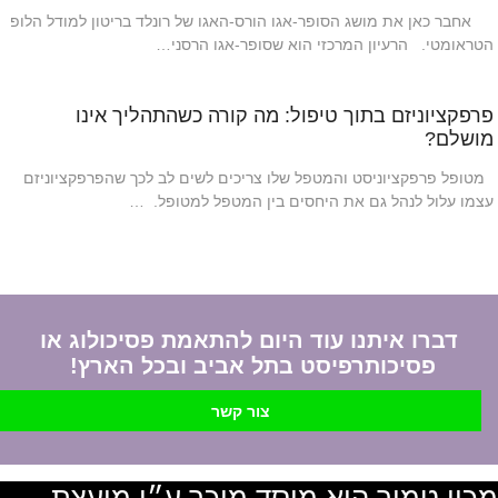
אחבר כאן את מושג הסופר-אגו הורס-האגו של רונלד בריטון למודל הלופ
הטראומטי. הרעיון המרכזי הוא שסופר-אגו הרסני…
פרפקציוניזם בתוך טיפול: מה קורה כשהתהליך אינו
מושלם?
מטופל פרפקציוניסט והמטפל שלו צריכים לשים לב לכך שהפרפקציוניזם
עצמו עלול לנהל גם את היחסים בין המטפל למטופל. …
דברו איתנו עוד היום להתאמת פסיכולוג או
פסיכותרפיסט בתל אביב ובכל הארץ!
צור קשר
מכון טמיר הוא מוסד מוכר ע״י מועצת