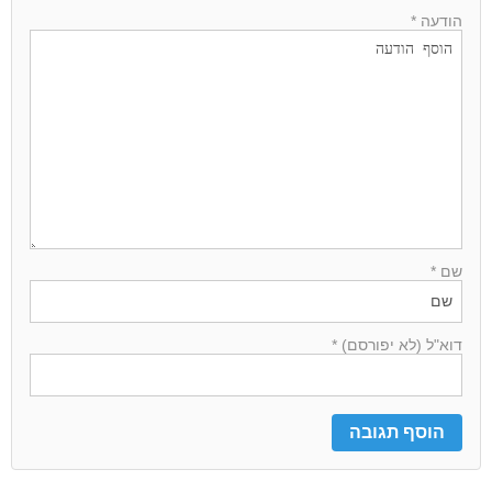
הודעה *
שם *
דוא"ל (לא יפורסם) *