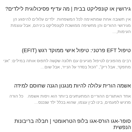
גירושין או קונפליקט בבית | מה עדיף פסיכולוגית לילדים?
אין תשובה אחת שמתאימה לכל המשפחות. ילדים עלולים להיפגע הן
מגירושי ההורים והן מחשיפה ממושכת לקונפליקט ביניהם, אבל עוצמת
העימות,…
טיפול EFT פרטני: טיפול אישי ממוקד רגש (EFIT)
רבים מהפונים לטיפול מגיעים עם תלונה שקשה לתפוס אותה במילים: "אני
מתפקד, אבל ריק", "הכול בסדר על הנייר, אבל שום…
אשמה הורית עלולה להיות מנגנון הגנה שחוסם למידה
אחד האתגרים ההוריים המתעתעים ביותר הוא ויסות אשמה. כל הורה
מרגיש לפעמים, בינו לבין עצמו, שהוא בכלל ילד שנכנס…
סופר-אגו הורס-אגו בלופ הטראומטי | חבלה בריבונות
הנפשית