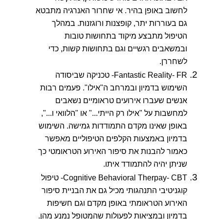
לחשוב באופן בהיר. אי שחרור האנרגיה מתבטא
גם בעוררות יתר, קופצנות ורוגזנות. במהלך
הטיפול מתבצע מיקוד בתחושות טובות
ובמשאבים רגשיים וגם בתחושות קשות, כדי
לשחררן.
Fantastic Reality- FR- טכניקה שביסודה
השימוש בדמיון ובמרחב ה"אילו". פעמים רבות
אנשים שעברו אירועים טראומיים נשאבים
למחשבות על "אילו רק הייתי..." או "הלוואי ו...",
באופן שאינו מקדם התמודדות גמישה. השימוש
בדמיון באמצעות הקלפים הטיפוליים מאפשר
כאמור להבנות את סיפור האירוע הטראומטי כך
שניתן יהיה להתמודד איתו.
Cognitive Behavioral Therpay- CBT- טיפול
קוגניטיבי התנהגותי מכיל גם את הבניית סיפור
האירוע הטראומתי באופן מקדם וגם חשיפות
בדמיון ובמציאות לפעולות שהמטופל נמנע מהן.