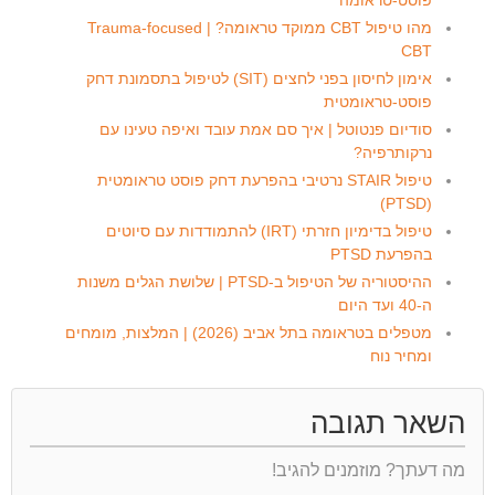
מהו טיפול CBT ממוקד טראומה? | Trauma-focused
CBT
אימון לחיסון בפני לחצים (SIT) לטיפול בתסמונת דחק
פוסט-טראומטית
סודיום פנטוטל | איך סם אמת עובד ואיפה טעינו עם
נרקותרפיה?
טיפול STAIR נרטיבי בהפרעת דחק פוסט טראומטית
(PTSD)
טיפול בדימיון חזרתי (IRT) להתמודדות עם סיוטים
בהפרעת PTSD
ההיסטוריה של הטיפול ב-PTSD | שלושת הגלים משנות
ה-40 ועד היום
מטפלים בטראומה בתל אביב (2026) | המלצות, מומחים
ומחיר נוח
השאר תגובה
מה דעתך? מוזמנים להגיב!