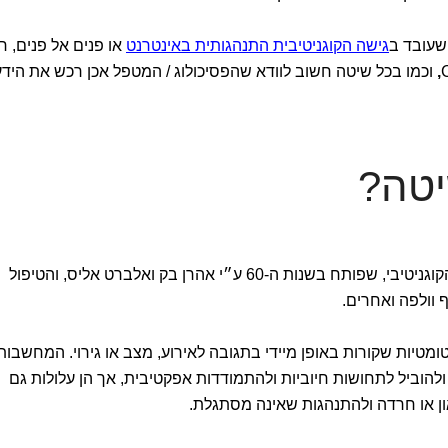
 שעובד ב
גישה הקוגניטיבית התנהגותית באינטרנט
או פנים אל פנים, ח
,
וכמו בכל שיטה חשוב לוודא שהפסיכולוג / המטפל אכן רכש את הידע
יטה?
מקורותיו של ה-CBT בשילוב בין הטיפול הקוגניטיבי, שפותח בשנות ה-60 ע״י אהרן בק ואלברט אליס, והטיפול
ף וולפה ואחרים.
ומטיות שקורות באופן מיידי בתגובה לאירוע, מצב או גירוי. המחשבות
ת ולהוביל לתחושות חיוביות ולהתמודדות אפקטיבית, אך הן עלולות גם
און או חרדה ולהתנהגות שאינה מסתגלת.