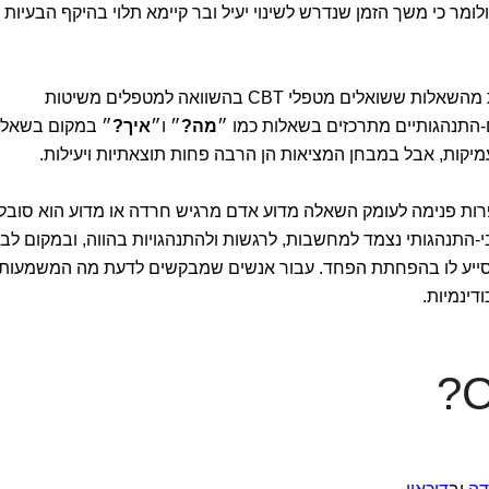
לומר כי משך הזמן שנדרש לשינוי יעיל ובר קיימא תלוי בהיקף הבעיות
שאלת הזמן של טיפול CBT נובעת ישירות מהשאלות ששואלים מטפלי CBT בהשוואה למטפלים משיטות
-התנהגותיים מתרכזים בשאלות כמו ״
מה?
״ ו״
איך?
״ במקום בשאלו
מיקות, אבל במבחן המציאות הן הרבה פחות תוצאתיות ויעילות.
ופרות פנימה לעומק השאלה מדוע אדם מרגיש חרדה או מדוע הוא סובל
בי-התנהגותי נצמד למחשבות, לרגשות ולהתנהגויות בהווה, ובמקום לבח
סייע לו בהפחתת הפחד. עבור אנשים שמבקשים לדעת מה המשמעות
דינמיות.