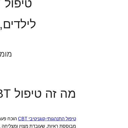
טיפול CBT בפתח תקווה
לילדים,
מומח
מה זה טיפול CBT?
טיפול התנהגותי-קוגניטיבי CBT
הוכח פעם
מבוססת ראיות, שעובדת מצוין ומצליחה ב