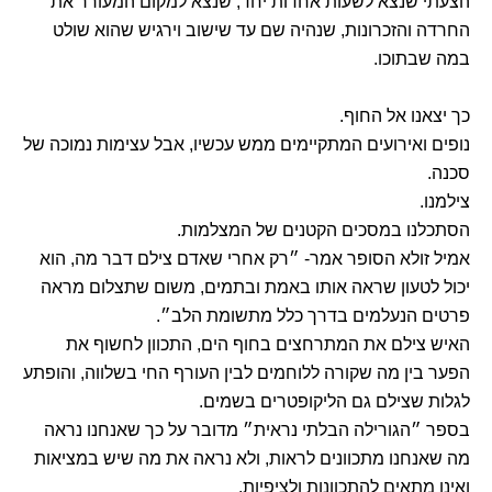
הצעתי שנצא לשעות אחדות יחד, שנצא למקום המעורר את
החרדה והזכרונות, שנהיה שם עד שישוב וירגיש שהוא שולט
במה שבתוכו.
כך יצאנו אל החוף.
נופים ואירועים המתקיימים ממש עכשיו, אבל עצימות נמוכה של
סכנה.
צילמנו.
הסתכלנו במסכים הקטנים של המצלמות.
אמיל זולא הסופר אמר- ״רק אחרי שאדם צילם דבר מה, הוא
יכול לטעון שראה אותו באמת ובתמים, משום שתצלום מראה
פרטים הנעלמים בדרך כלל מתשומת הלב״.
האיש צילם את המתרחצים בחוף הים, התכוון לחשוף את
הפער בין מה שקורה ללוחמים לבין העורף החי בשלווה, והופתע
לגלות שצילם גם הליקופטרים בשמים.
בספר ״הגורילה הבלתי נראית״ מדובר על כך שאנחנו נראה
מה שאנחנו מתכוונים לראות, ולא נראה את מה שיש במציאות
ואינו מתאים להתכוונות ולציפיות.