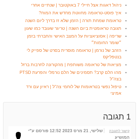
ניהול דאגות אצל חיילי 7 באוקטובר | שנתיים אחרי
איך פוסט-טראומה מחווטת מחדש את המוח?
טראומת שמחת תורה | הזמן שלא זז בדרך ליום השנה
תגובה טראומטית ביום השנה | טריגר שעובד כמו שעון
שריפה | אסוציאציות על המצב האישי והחברתי בזמן
״שומר החומות״
הזהב של נורמן | טראומה מוסרית בסרט של ספייק לי
בנטפליקס
מציאות של טראומה משותפת | מהקורונה לחרבות ברזל
מהו הלם קרב? תסמינים של הלם נורמלי והפרעת PTSD
בצה"ל
טיפול נפשי בטראומות של לוחמי צה"ל | ראיון עם ורד
אמיצי
1
תגובה
שלישי, 21 מרס 2023 12:52
פורסם ע"י
קישור לתגובה
המושיע