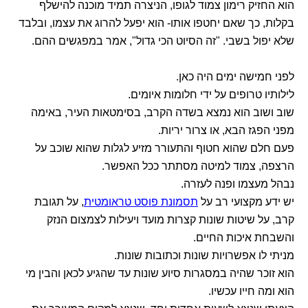
הוא החזיק רימון צמוד לגופו, הניצרה תמיד מוכנה להישלף
בקלות, כך שאם יחטפו אותו- הוא יפעל להרוג את עצמו, ובלבד
שלא יפול בשבי. "זה הסיוט הכי גדול", אמר במפגשים ההם.
לפני חמישה ימים היה כאן.
לילותיו טרופים על ידי חלומות איומים.
שוב ושוב הוא נמצא בשדה הקרב, בסימטאות העיר, באימה
מפני הפגז הבא, או צרור יריות.
פעם חלם שהוא חטוף והתעורר מזיע לגלות שהוא שוכב על
הרצפה, צמוד למיטה מסתתר ככל האפשר.
נבהל מעצמו ופנה לעזרה.
יש ידע מקצועי רב על
תסמונת פוסט טראומטית
, על תגובת
קרב, על שיטות שונות קצרות מועד ויעילות לצמצום הנזק
והשבחת איכות החיים.
מניתי לו אפשרויות שונות וכתובות שונות.
הוא זוכר שהיה במסגרות סיוע שונות עד שהגיע לכאן והבין מי
הוא ומה חייו עכשיו.