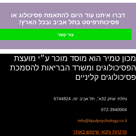
דברו איתנו עוד היום להתאמת פסיכולוג או
פסיכותרפיסט בתל אביב ובכל הארץ!
צור קשר
מכון טמיר הוא מוסד מוכר ע״י מועצת
הפסיכולוגים ומשרד הבריאות להסמכת
פסיכולוגים קליניים
נחלת יצחק 32א׳, תל אביב יפו, 6744824
072-3940004
info@tipulpsychology.co.il
פרטיות ותנאי שימוש באתר