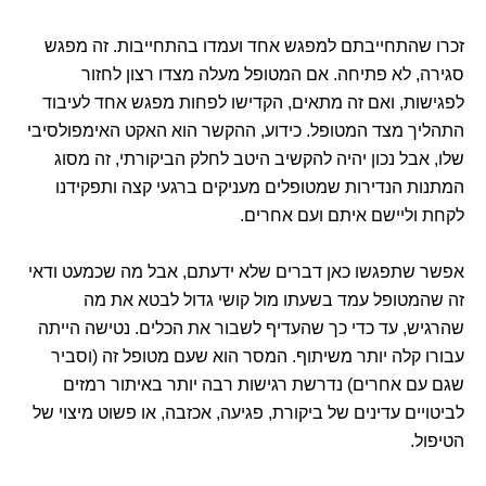
זכרו שהתחייבתם למפגש אחד ועמדו בהתחייבות. זה מפגש
סגירה, לא פתיחה. אם המטופל מעלה מצדו רצון לחזור
לפגישות, ואם זה מתאים, הקדישו לפחות מפגש אחד לעיבוד
התהליך מצד המטופל. כידוע, ההקשר הוא האקט האימפולסיבי
שלו, אבל נכון יהיה להקשיב היטב לחלק הביקורתי, זה מסוג
המתנות הנדירות שמטופלים מעניקים ברגעי קצה ותפקידנו
לקחת וליישם איתם ועם אחרים.
אפשר שתפגשו כאן דברים שלא ידעתם, אבל מה שכמעט ודאי
זה שהמטופל עמד בשעתו מול קושי גדול לבטא את מה
שהרגיש, עד כדי כך שהעדיף לשבור את הכלים. נטישה הייתה
עבורו קלה יותר משיתוף. המסר הוא שעם מטופל זה (וסביר
שגם עם אחרים) נדרשת רגישות רבה יותר באיתור רמזים
לביטויים עדינים של ביקורת, פגיעה, אכזבה, או פשוט מיצוי של
הטיפול.