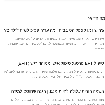
מה חדש?
גירושין או קונפליקט בבית | מה עדיף פסיכולוגית לילדים?
אין תשובה אחת שמתאימה לכל המשפחות. ילדים עלולים להיפגע הן
מגירושי ההורים והן מחשיפה ממושכת לקונפליקט ביניהם, אבל עוצמת
העימות,…
טיפול EFT פרטני: טיפול אישי ממוקד רגש (EFIT)
רבים מהפונים לטיפול מגיעים עם תלונה שקשה לתפוס אותה במילים: "אני
מתפקד, אבל ריק", "הכול בסדר על הנייר, אבל שום…
אשמה הורית עלולה להיות מנגנון הגנה שחוסם למידה
אחד האתגרים ההוריים המתעתעים ביותר הוא ויסות אשמה. כל הורה
מרגיש לפעמים, בינו לבין עצמו, שהוא בכלל ילד שנכנס…