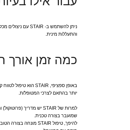
עבור אילו בעיות שיטת IR
ניתן להשתמש ב- STAIR עם ניצולים מכל סוג של טראומה כגון לחימה, תאונות, פגיעה מינית,
והתעללות מינית.
כמה זמן אורך ה
יותר בהתאם לצרכי המטופל/ת.
למרות של STAIR יש מדריך (
שמועבר בצורה טכנית.
להיפך, טיפול STAIR מונחה בצורה הטובה ביותר על ידי מטפל/ת יצירתי/ת ובעל/ת תושייה שפיתח