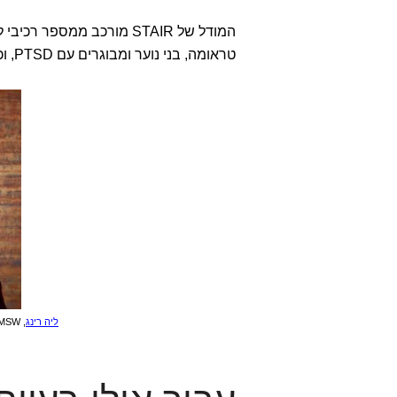
המודל של STAIR מורכב ממספ
טראומה, בני נוער ומבוגרים עם PTSD, וכן ל
ליה רינג
, MSW, מטפלת מומחית בטראומה, בגישת STAIR בפתח תקווה