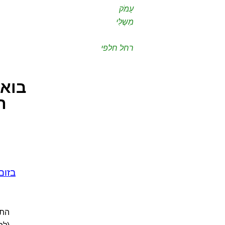
עָמֹק
מִשֶּלִּי
רחל חלפי
בואו
ה
בזום
התכ