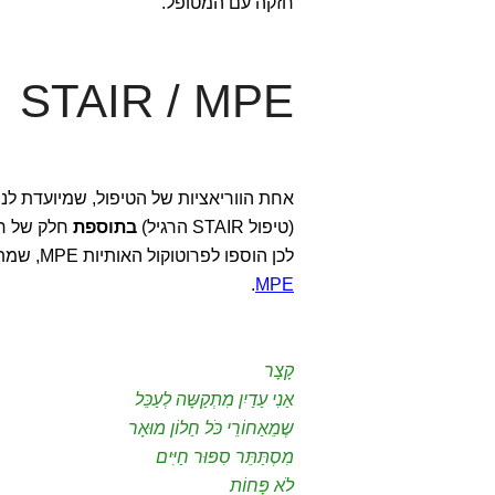
חזקה עם המטופל.
STAIR / MPE
אחת הווריאציות של הטיפול, שמיועדת לנפגע
(טיפול STAIR הרגיל)
בתוספת
חלק של חש
לכן הוספו לפרוטוקול האותיות MPE, שמתייחסות ל- Prolonoged Exposure וכך נוצרו ראשי התיבות
.
MPE
קָצָר
אַנִי עַדַיִן מִתְקַשָּה לְעַכֵּל
שֶמֵאַחוֹרֵי כֹּל חַלוֹן מוּאָר
מִסְתַּתֵּר סִפּוּר חַיִּים
לֹא פָּחוֹת