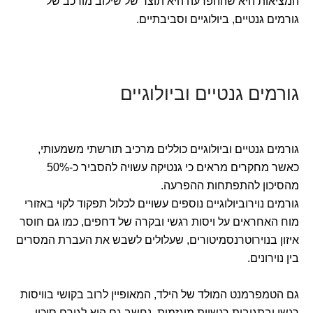
המציאות היא שההפרעה היא תוצר של שילוב מורכב של
גורמים גנטיים, ביולוגיים וסביבתיים.
גורמים גנטיים וביולוגיים
גורמים גנטיים וביולוגיים כוללים מרכיב תורשתי משמעותי,
כאשר מחקרים מראים כי גנטיקה עשויה להסביר כ-50%
מהסיכון להתפתחות ההפרעה.
גורמים נוירוביולוגיים נוספים עשויים לכלול תפקוד לקוי באזורי
מוח האחראים על ויסות רגשי ובקרה של דחפים, כמו גם חוסר
איזון בנוירוטרנסמיטורים, שעלולים לשבש את העברת המסרים
בין נוירונים.
גם הטמפרמנט המולד של הילד, המאופיין לרוב בקושי בוויסות
רגשי ובתגובות רגשיות מוגזמות, נחשב גם הוא לגורם סיכון