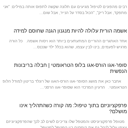
רבים מהפונים לטיפול מגיעים עם תלונה שקשה לתפוס אותה במילים: "אני
מתפקד, אבל ריק", "הכול בסדר על הנייר, אבל שום…
אשמה הורית עלולה להיות מנגנון הגנה שחוסם למידה
אחד האתגרים ההוריים המתעתעים ביותר הוא ויסות אשמה. כל הורה
מרגיש לפעמים, בינו לבין עצמו, שהוא בכלל ילד שנכנס…
סופר-אגו הורס-אגו בלופ הטראומטי | חבלה בריבונות
הנפשית
אחבר כאן את מושג הסופר-אגו הורס-האגו של רונלד בריטון למודל הלופ
הטראומטי. הרעיון המרכזי הוא שסופר-אגו הרסני…
פרפקציוניזם בתוך טיפול: מה קורה כשהתהליך אינו
מושלם?
מטופל פרפקציוניסט והמטפל שלו צריכים לשים לב לכך שהפרפקציוניזם
עצמו עלול לנהל גם את היחסים בין המטפל למטופל. …