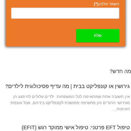
השאר טלפון
(*)
שלח
מה חדש?
גירושין או קונפליקט בבית | מה עדיף פסיכולוגית לילדים?
אין תשובה אחת שמתאימה לכל המשפחות. ילדים עלולים להיפגע הן
מגירושי ההורים והן מחשיפה ממושכת לקונפליקט ביניהם, אבל עוצמת
העימות,…
טיפול EFT פרטני: טיפול אישי ממוקד רגש (EFIT)