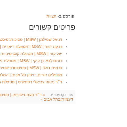
פורסם ב-
הצוות
פריטים קשורים
דניאל שפילמן | MSW | פסיכותרפיסט הדר יוסף בת״א
רבקה זוהר | MSW | מטפלת דיאדית | מכון טמיר תל אביב
יעל קוזי | MSW | מטפלת קוגניטיבית התנהגותית (CBT) בת"א
רותם לבא בן קיקי | MSW | מטפלת פרטנית וזוגית בצפון ת״א
כרמית דולב | MSW | פסיכותרפיסטית בצפון תל אביב (המשתלה)
מטפלים זוגיים בצפון תל אביב | המל
ד״ר נאווה צביאלי רפופורט | מטפלת ב
עוד בקטיגוריה
« ד״ר נועם זילברמן | פסיכ
דינמית בתל אביב »