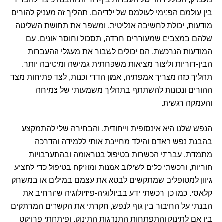
בין עולמם הפנימי לעולמם של ילדיהם. תהליך זה מעניק להורים
מודעות, יכולת לחשיבה אנליטית, ומשפר את תחושת השליטה
שלהם במצבים שמעוררים חרדה, תסכול וחוסר אונים. עם
המודעות הנרכשת, הם יכולים לשבור את מעגלי ההעברות
הבין-דוריות וליצור מציאות משפחתית גמישה ומיטיבה יותר.
תהליך כזה מצריך אמפתיה, אמון הדדי וכנות, לצד פתיחות מצד
ההורים ונכונות להשתתף בתהליך משמעותי של צמיחה
והעמקה רגשית.
הנפש שלנו היא אינסופית וייחודית, והבחירה שלי להתמקצע
בהבנת נפש האדם והילד מחייבת אותי ללמידה והדרכה
מתמדת. עברתי הכשרות בטיפול בטראומה ובהתערבויות
הוריות, ורכשתי כלים לשילוב אמנות ומוזיקה בטיפול כדי להציע
גיוון למטופלים שמתקשים לבטא את עצמם במילים או במשחק
קלאסי. כמו כן, רכשתי ידע בביולוגיה-פיזיולוגיה שהרחיב את
הבנתי על החיבור בין גוף לנפש, חקרתי את הקשרים המרתקים
בין אם לתינוק והתפתחות התנהגות התינוק, ופיתחתי פרויקט