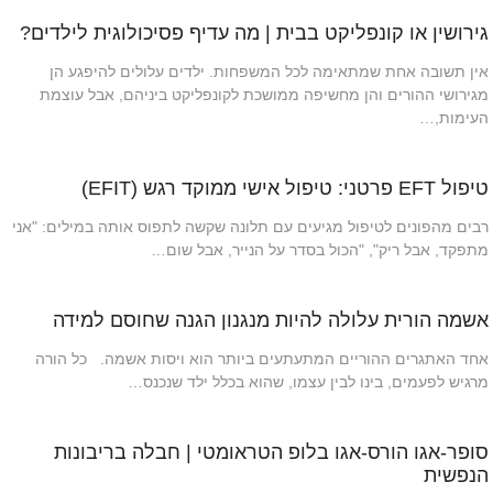
גירושין או קונפליקט בבית | מה עדיף פסיכולוגית לילדים?
אין תשובה אחת שמתאימה לכל המשפחות. ילדים עלולים להיפגע הן
מגירושי ההורים והן מחשיפה ממושכת לקונפליקט ביניהם, אבל עוצמת
העימות,…
טיפול EFT פרטני: טיפול אישי ממוקד רגש (EFIT)
רבים מהפונים לטיפול מגיעים עם תלונה שקשה לתפוס אותה במילים: "אני
מתפקד, אבל ריק", "הכול בסדר על הנייר, אבל שום…
אשמה הורית עלולה להיות מנגנון הגנה שחוסם למידה
אחד האתגרים ההוריים המתעתעים ביותר הוא ויסות אשמה. כל הורה
מרגיש לפעמים, בינו לבין עצמו, שהוא בכלל ילד שנכנס…
סופר-אגו הורס-אגו בלופ הטראומטי | חבלה בריבונות
הנפשית