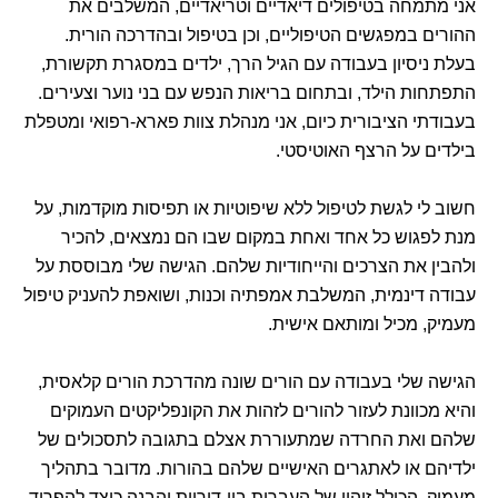
אני מתמחה בטיפולים דיאדיים וטריאדיים, המשלבים את
ההורים במפגשים הטיפוליים, וכן בטיפול ובהדרכה הורית.
בעלת ניסיון בעבודה עם הגיל הרך, ילדים במסגרת תקשורת,
התפתחות הילד, ובתחום בריאות הנפש עם בני נוער וצעירים.
בעבודתי הציבורית כיום, אני מנהלת צוות פארא-רפואי ומטפלת
בילדים על הרצף האוטיסטי.
חשוב לי לגשת לטיפול ללא שיפוטיות או תפיסות מוקדמות, על
מנת לפגוש כל אחד ואחת במקום שבו הם נמצאים, להכיר
ולהבין את הצרכים והייחודיות שלהם. הגישה שלי מבוססת על
עבודה דינמית, המשלבת אמפתיה וכנות, ושואפת להעניק טיפול
מעמיק, מכיל ומותאם אישית.
הגישה שלי בעבודה עם הורים שונה מהדרכת הורים קלאסית,
והיא מכוונת לעזור להורים לזהות את הקונפליקטים העמוקים
שלהם ואת החרדה שמתעוררת אצלם בתגובה לתסכולים של
ילדיהם או לאתגרים האישיים שלהם בהורות. מדובר בתהליך
מעמיק, הכולל זיהוי של העברות בין-דוריות והבנה כיצד להפריד