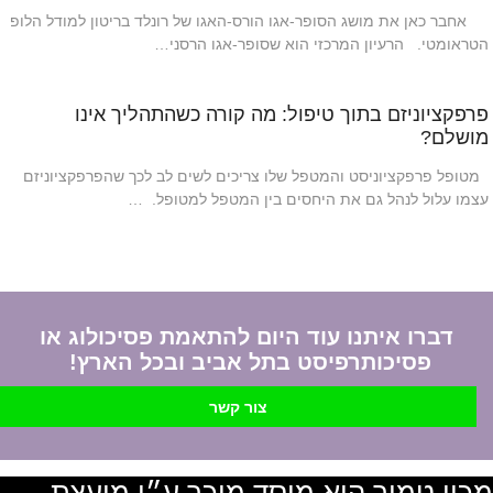
אחבר כאן את מושג הסופר-אגו הורס-האגו של רונלד בריטון למודל הלופ
הטראומטי. הרעיון המרכזי הוא שסופר-אגו הרסני…
פרפקציוניזם בתוך טיפול: מה קורה כשהתהליך אינו
מושלם?
מטופל פרפקציוניסט והמטפל שלו צריכים לשים לב לכך שהפרפקציוניזם
עצמו עלול לנהל גם את היחסים בין המטפל למטופל. …
דברו איתנו עוד היום להתאמת פסיכולוג או
פסיכותרפיסט בתל אביב ובכל הארץ!
צור קשר