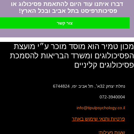
דברו איתנו עוד היום להתאמת פסיכולוג או
פסיכותרפיסט בתל אביב ובכל הארץ!
צור קשר
מכון טמיר הוא מוסד מוכר ע״י מועצת
הפסיכולוגים ומשרד הבריאות להסמכת
פסיכולוגים קליניים
נחלת יצחק 32א׳, תל אביב יפו, 6744824
072-3940004
info@tipulpsychology.co.il
פרטיות ותנאי שימוש באתר
שעות פעילות: