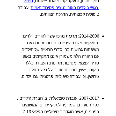
חניך, תכנון, ומעקב קפדני אחר יישומם,
טיפול
רגשי בילדים באוריינטציה פסיכודינאמית
. עבודה
טיפולית קבוצתית. הדרכת הצוותים.
2014-2006: מרכזת מרכז קשר להורים וילדים
בחלקיות משרה עיריית רחובות. עבודה עם
משפחות גרושות בהן סדרי הראייה של הילדים
עם ההורה הלא משמורן אינם מתקיימים באופן
סדיר ועצמאי מסיבות מגוונות. העבודה כללה
פיקוח , ייעוץ, הדרכת הורים על רקע תהליך
גירושין. וכן עבודה טיפולית פרטנית עם ילדים.
2007-2017 עובדת סוציאלית ב"חברת הילדים",
כפר הנוער בן שמן. ניהול תיקי ילדים המושמים
בפנימיה, אשר מוגדרים טיפוליים בגילאי 7-13.