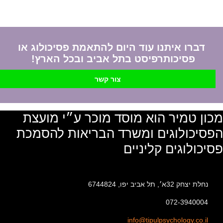
דברו איתנו עוד היום להתאמת פסיכולוג או
פסיכותרפיסט בתל אביב ובכל הארץ!
צור קשר
מכון טמיר הוא מוסד מוכר ע״י מועצת
הפסיכולוגים ומשרד הבריאות להסמכת
פסיכולוגים קליניים
נחלת יצחק 32א׳, תל אביב יפו, 6744824
072-3940004
info@tipulpsychology.co.il