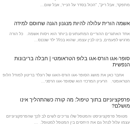
מתפקד, אבל ריק", "הכול בסדר על הנייר, אבל שום…
אשמה הורית עלולה להיות מנגנון הגנה שחוסם למידה
אחד האתגרים ההוריים המתעתעים ביותר הוא ויסות אשמה. כל הורה
מרגיש לפעמים, בינו לבין עצמו, שהוא בכלל ילד שנכנס…
סופר-אגו הורס-אגו בלופ הטראומטי | חבלה בריבונות
הנפשית
אחבר כאן את מושג הסופר-אגו הורס-האגו של רונלד בריטון למודל הלופ
הטראומטי. הרעיון המרכזי הוא שסופר-אגו הרסני…
פרפקציוניזם בתוך טיפול: מה קורה כשהתהליך אינו
מושלם?
מטופל פרפקציוניסט והמטפל שלו צריכים לשים לב לכך שהפרפקציוניזם
עצמו עלול לנהל גם את היחסים בין המטפל למטופל. …