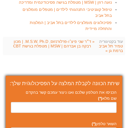
נועה רוזן | MSW | מטפלת בגישה פסיכודינמית ומדריכה
טיפול קוגניטיבי התנהגותי לילדים | מטפלים מומלצים
בתל אביב
פסיכולוגים מומלצים לילדים בתל אביב | המלצות
והתחלה מיידית
עוד בקטיגוריה
« ד״ר שני פיצ׳ו-פרלורנזוס, M.S.W, Ph.D. | מכון
טמיר תל אביב
רבקה בן אברהם | MSW | מטפלת בגישת CBT
ברמת גן »
שיחת הכוונה לקבלת המלצה על הפסיכולוג/ית שלך:
הכניסו את הטלפון שלכם ואנו ניצור עמכם קשר בהקדם
שם מלא
(*)
השאר טלפון
(*)