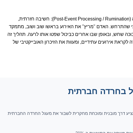
עיבוד מידע לאחר אירוע / רומינציה (Post-Event Processing / Rumination): חשיבה חזרתית,
תי שהתרחש. האדם "מריץ" את האירוע בראשו שוב ושוב, מתמקד
ה שחש, ובאופן שבו אחרים כביכול שפטו אותו לרעה. תהליך זה
 לקראת אירועים עתידיים, ומעוות את הזיכרון האובייקטיבי של
ול בחרדה חברתית
ול הקוגניטיבי-התנהגותי (CBT) מציע דרך מובנית ומוכחת מחקרית לשבור את מעגל החרדה החברתית