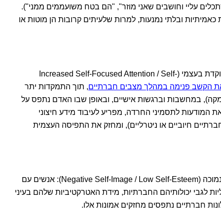
תכלים עליי וחושבים שאני מוזר", "הם בטח משועממים ממני").
כאמיתיות ובלתי נמנעות, למרות שלעיתים קרובות הן מוטות או
ריכוז עצמי מוגבר / תשומת לב ממוקדת בעצמי (Increased Self-Focused Attention / Self-
את הקשב פנימה במהלך מצבים חברתיים
, תוך התמקדות יתר
מקה), במחשבות וברגשות אישיים, ובאופן שבו האדם נתפס על
 את המודעות לתסמיני החרדה, מפריע לעיבוד מידע חיצוני
תיים חיוביים או ניטרליים), ומחזק את התפיסה העצמית
דימוי עצמי שלילי / הערכה עצמית נמוכה (Negative Self-Image / Low Self-Esteem): אנשים עם
יליות לגבי יכולותיהם החברתיות, מידת האטרקטיביות שלהם בעיני
ונות חברתיים נתפסים מחזקים אמונות אלו.