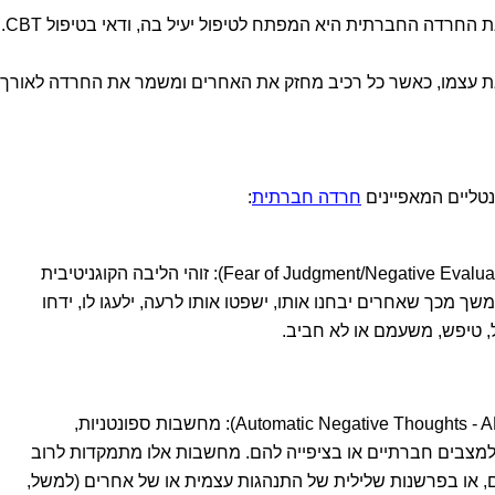
 החרדה החברתית היא המפתח לטיפול יעיל בה, ודאי בטיפול CBT.
את עצמו, כאשר כל רכיב מחזק את האחרים ומשמר את החרדה לאורך
טליים המאפיינים
חרדה חברתית
:
פחד משיפוט/הערכה שלילית (Fear of Judgment/Negative Evaluation): זוהי הליבה הקוגניטיבית
ומתמשך מכך שאחרים יבחנו אותו, ישפטו אותו לרעה, ילעגו לו, ידחו
יל, טיפש, משעמם או לא חביב.
מחשבות שליליות אוטומטיות (Automatic Negative Thoughts - ANTs): מחשבות ספונטניות,
 למצבים חברתיים או בציפייה להם. מחשבות אלו מתמקדות לרוב
ם, או בפרשנות שלילית של התנהגות עצמית או של אחרים (למשל,