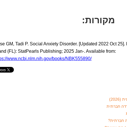
מקורות:
e GM, Tadi P. Social Anxiety Disorder. [Updated 2022 Oct 25]. In
and (FL): StatPearls Publishing; 2025 Jan-. Available from:
tps://www.ncbi.nlm.nih.gov/books/NBK555890/
רדה חברתית
ה חברתית?