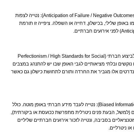
ציפייה לכישלון / תוצאות שליליות (Anticipation of Failure / Negative Outcomes): נטייה לצפות
באופן שלילי, בכישלון, דחייה או השפלה. ציפייה זו תורמת
פרפקציוניזם / סטנדרטים גבוהים לביצוע חברתי (Perfectionism / High Standards for Social
טנדרטים נוקשים ובלתי מציאותיים לגבי האופן שבו יש להתנהג במצבים
דרטים אלו מגביר את החרדה ותורם לתחושת כישלון גם כאשר
עיבוד מידע מוטה (Biased Information Processing): נטייה לעבד מידע חברתי באופן מוטה. כולל
 (למשל, הבעת פנים ניטרלית מתפרשת ככועסת או ביקורתית),
טנציאליים בסביבה, ונטייה לזכור אירועים חברתיים שליליים
או ניטרליים.