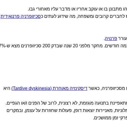
מתבונן בו או עוקב אחריו או מדבר עליו מאחורי גבו.
 לחברים קרובים ומשפחה, מה שידוע לעתים כ
סכיזופרניה פרנואידית
עורר
פרנויה
.
דלוזיות עשויות להימשך כמה שבועות או כמה חודשים. מחקר מלפנ
מסכיזופרניה, כאשר
דיסקינזיה מאוחרת (Tardive dyskinesia)
היא
אפיינת בתנועה מוגזמת, לא רצונית, לרוב של הפנים ו/או הגפיים.
לוניות, מאניירות יוצאות דופן, פעולות שחוזרות על עצמן, ובמקרים
רקי זמן ממושכים.