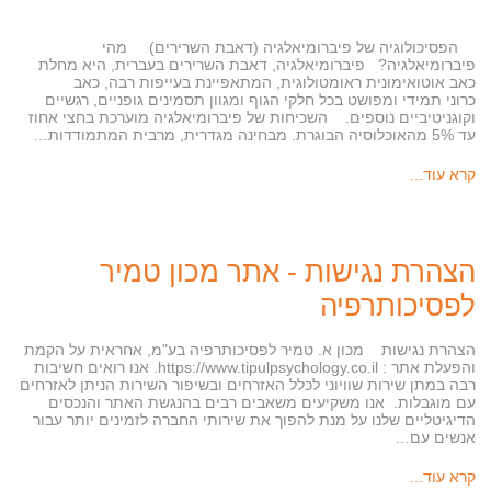
הפסיכולוגיה של פיברומיאלגיה (דאבת השרירים) מהי
פיברומיאלגיה? פיברומיאלגיה, דאבת השרירים בעברית, היא מחלת
כאב אוטואימונית ראומטולוגית, המתאפיינת בעייפות רבה, כאב
כרוני תמידי ומפושט בכל חלקי הגוף ומגוון תסמינים גופניים, רגשיים
וקוגניטיביים נוספים. השכיחות של פיברומיאלגיה מוערכת בחצי אחוז
עד 5% מהאוכלוסיה הבוגרת. מבחינה מגדרית, מרבית המתמודדות…
קרא עוד...
הצהרת נגישות - אתר מכון טמיר
לפסיכותרפיה
הצהרת נגישות מכון א. טמיר לפסיכותרפיה בע"מ, אחראית על הקמת
והפעלת אתר : https://www.tipulpsychology.co.il. אנו רואים חשיבות
רבה במתן שירות שוויוני לכלל האזרחים ובשיפור השירות הניתן לאזרחים
עם מוגבלות. אנו משקיעים משאבים רבים בהנגשת האתר והנכסים
הדיגיטליים שלנו על מנת להפוך את שירותי החברה לזמינים יותר עבור
אנשים עם…
קרא עוד...