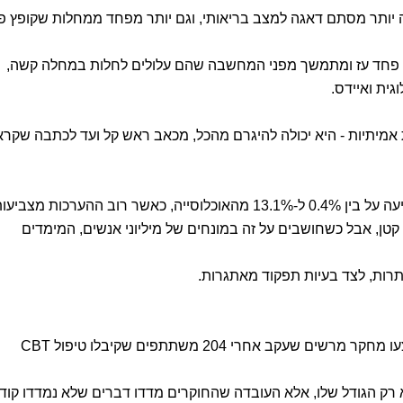
ה יותר מסתם דאגה למצב בריאותי, וגם יותר מפחד ממחלות שקופץ פ
ם פחד עז ומתמשך מפני המחשבה שהם עלולים לחלות במחלה קשה,
גית ואיידס.
 אמיתיות - היא יכולה להיגרם מהכל, מכאב ראש קל ועד לכתבה שקרא
מחקר חדש מראה שחרדת בריאות משפיעה על בין 0.4% ל-13.1% מהאוכלוסייה, כאשר רוב ההערכות מצביע
קטן, אבל כשחושבים על זה במונחים של מיליוני אנשים, המימדים
ותרות, לצד בעיות תפקוד מאתגרות.
החוקרים מהמכון קרולינסקה בשוודיה ביצעו מחקר מרשים שעקב אחרי 204 משתתפים שקיבלו טיפול CBT
רק הגודל שלו, אלא העובדה שהחוקרים מדדו דברים שלא נמדדו קוד