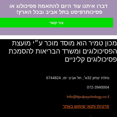
דברו איתנו עוד היום להתאמת פסיכולוג או
פסיכותרפיסט בתל אביב ובכל הארץ!
צור קשר
מכון טמיר הוא מוסד מוכר ע״י מועצת
הפסיכולוגים ומשרד הבריאות להסמכת
פסיכולוגים קליניים
נחלת יצחק 32א׳, תל אביב יפו, 6744824
072-3940004
info@tipulpsychology.co.il
פרטיות ותנאי שימוש באתר