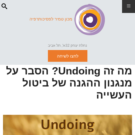
≡
מכון טמיר לפסיכותרפיה
נחלת יצחק 32א', תל אביב
לחצו לשיחה
מה זה Undoing? הסבר על
מנגנון ההגנה של ביטול
העשייה