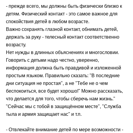
- прежде всего, мы должны быть физически близко к
детям. Физический контакт - это самое важное для
спокойствия детей в любом возрасте.
Важно сохранять глазной контакт, обнимать детей,
держать за руку - телесный контакт соответственно
возрасту.
Нет нужды в длинных объяснениях и многословии.
Говорить с детьми надо честно, уверенно,
информация должна быть правдивой и изложенной
простым языком. Правильно сказать: "В последние
дни ситуация не простая", а не "Тебе не о чем
беспокоиться, все будет хорошо!" Можно рассказать,
что делается для того, чтобы сберечь нам жизнь."
"Сейчас мы с тобой в защищённом месте", "Служба
тыла и армия защищает нас" и т.п.
- Отвлекайте внимание детей по мере возможности -