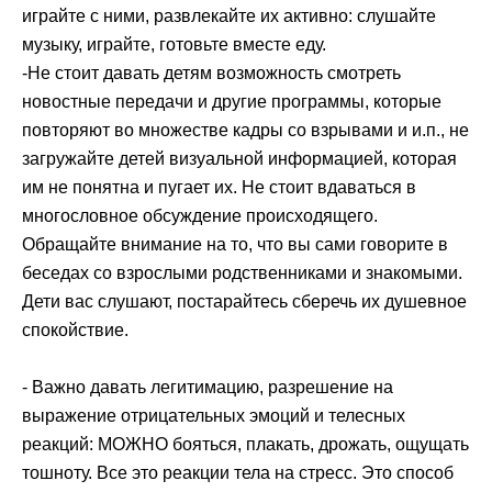
играйте с ними, развлекайте их активно: слушайте
музыку, играйте, готовьте вместе еду.
-Не стоит давать детям возможность смотреть
новостные передачи и другие программы, которые
повторяют во множестве кадры со взрывами и и.п., не
загружайте детей визуальной информацией, которая
им не понятна и пугает их. Не стоит вдаваться в
многословное обсуждение происходящего.
Обращайте внимание на то, что вы сами говорите в
беседах со взрослыми родственниками и знакомыми.
Дети вас слушают, постарайтесь сберечь их душевное
спокойствие.
- Важно давать легитимацию, разрешение на
выражение отрицательных эмоций и телесных
реакций: МОЖНО бояться, плакать, дрожать, ощущать
тошноту. Все это реакции тела на стресс. Это способ