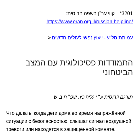
3201* - קווי ער"ן בשפה הרוסית:
https://www.eran.org.il/russian-helpline/
עמותת סל"ע - ייעוץ נפשי לעולים חדשים
<
התמודדות פסיכולוגית עם המצב
הביטחוני
תורגם לרוסית ע״י גליה כץ, שפ״ח ב"ש
Что делать, когда дети дома во время напряжённой
ситуации с безопасностью, слышат сигнал воздушной
тревоги или находятся в защищённой комнате.