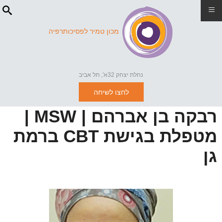
≡
מכון טמיר לפסיכותרפיה
נחלת יצחק 32א', תל אביב
לחצו לשיחה
רבקה בן אברהם | MSW |
מטפלת בגישת CBT ברמת
גן