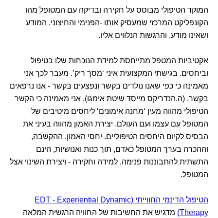
המוקד הטיפולי מבוסס על חקירה ובדיקה עם המטופל מהו
הקונפליקט המרכזי שמעסיק אותו -הפנימי והחיצוני, המודע
ושאינו מודע, והרגשות הנלווים אליו.
אקטיביות המטפל מתייחסת למידת הנוכחות שלו בטיפול
וביחסים. בגישתי המקצועית איני ‘מסך ריק’. מעבר לכך אני
מאמינה כי כפי שאנו נולדים בקשר ונפצעים בקשר - אנו נרפאים
בקשר. (ה.הנדריקס מייסד שיטת אימגו). אני מאמינה כי הקשר
הטיפולי מהווה מעין ‘מחנה אימונים‘ ליחסים מיטיבים של
המטופל עם עצמו ועם העולם. יצירת האמון מהווה בעיני את
הבסיס לקיום היחסים הטיפוליים. יחסי האמון, ההקשבה,
וההכרה בערך המטופל כאדם, תוך כנות ואנושיות, הינם
התשתית להתבוננות פנימה, למידה וחקירה - ויצירת השינוי אצל
המטופל.
הטיפול הדינמי החווייתי (EDT - Experiential Dynamic
Therapy)
מדגיש את החשיבות של החוויה הרגשית המלאה