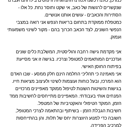
כמו כן, כולנו רכשנו ולמדנו התנהגויות ודפוסים בילדותנו ועברנו
שנקשרים לרגשות של כאב, אי שקט וחוסר נחת. כל אלו -
הסתירות והכאבים - עושים אותנו אנושיים.
כמטפלת ממוקדת בתחום בריאות הנפש אני רואה במצבי
הנפשי השונים, לצד הכאב הכרוך בהם - מקור לשינוי משמעותי
ועמוק.
אני מקדמת גישה רחבה והוליסטית, המשלבת כלים שונים
ועדכניים המותאמים למטופל וצרכיו. בגישה זו אני מסייעת
בפיתוח החוסן האישי.
אני מאמינה כי תהליכי החלמה הינם חלק ממסע - שבו האדם
הוא המרכז, ובעל כוחות ועוצמות לשינוי ולעיצוב מציאות חייו.
בגישות והשיטות השונות לטיפול ממוקד מאפיינים מרכזיים
המנחים אותי בעבודתי. המאפיינים מתייחסים לחשיבות ממד
הזמן, המוקד הטיפולי והאקטיביות של המטפל.
חשיבות הגבלת הזמן - בשיתוף ובהתאמה לצרכי המטופל,
חשובה כדי למנוע היווצרות יחס של תלות. והן בהתייחסות
למרכיב הפרידה.