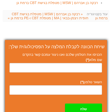
רבקה בן אברהם | MSW | מטפלת בגישת CBT ברמת גן
עוד בקטיגוריה
« רבקה בן אברהם | MSW | מטפלת בגישת CBT
ברמת גן
חופית ויצמן-בבאי | MA | מטפלת CBT ו-PE ברמת גן »
שיחת הכוונה לקבלת המלצה על הפסיכולוג/ית שלך:
הכניסו את הטלפון שלכם ואנו ניצור עמכם קשר בהקדם
שם מלא
(*)
השאר טלפון
(*)
שלח