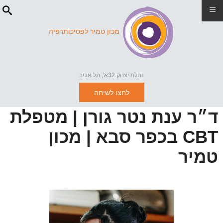
≡
מכון טמיר לפסיכותרפיה
נחלת יצחק 32א', תל אביב
לחצו לשיחה
ד״ר ענת נטר גורן | מטפלת
CBT בכפר סבא | מכון
טמיר