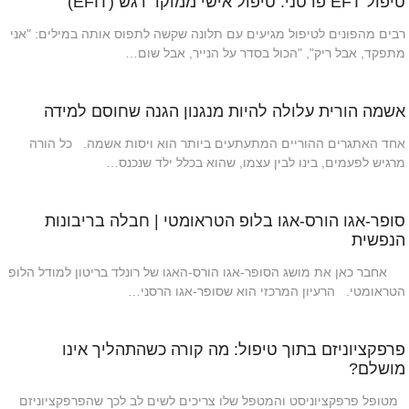
טיפול EFT פרטני: טיפול אישי ממוקד רגש (EFIT)
רבים מהפונים לטיפול מגיעים עם תלונה שקשה לתפוס אותה במילים: "אני
מתפקד, אבל ריק", "הכול בסדר על הנייר, אבל שום…
אשמה הורית עלולה להיות מנגנון הגנה שחוסם למידה
אחד האתגרים ההוריים המתעתעים ביותר הוא ויסות אשמה. כל הורה
מרגיש לפעמים, בינו לבין עצמו, שהוא בכלל ילד שנכנס…
סופר-אגו הורס-אגו בלופ הטראומטי | חבלה בריבונות
הנפשית
אחבר כאן את מושג הסופר-אגו הורס-האגו של רונלד בריטון למודל הלופ
הטראומטי. הרעיון המרכזי הוא שסופר-אגו הרסני…
פרפקציוניזם בתוך טיפול: מה קורה כשהתהליך אינו
מושלם?
מטופל פרפקציוניסט והמטפל שלו צריכים לשים לב לכך שהפרפקציוניזם