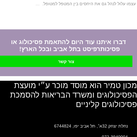
עצמו עלול לנהל גם את היחסים בין המטפל למטופל. …
דברו איתנו עוד היום להתאמת פסיכולוג או
פסיכותרפיסט בתל אביב ובכל הארץ!
צור קשר
מכון טמיר הוא מוסד מוכר ע״י מועצת
הפסיכולוגים ומשרד הבריאות להסמכת
פסיכולוגים קליניים
נחלת יצחק 32א׳, תל אביב יפו, 6744824