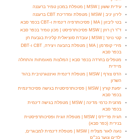
עידית ששון | MSW | מטפלת במכון טמיר ברעננה
לירון יניב | MSW | מטפלת ומדריכת CBT ברעננה
בטי ליבזון | MA | פסיכותרפיה דינמית ו-CBT בכפר סבא
ד"ר רן רוזן | MSW פסיכותרפיסט | מכון טמיר בכפר סבא
קטי נוינר | MSW | עובדת סוציאלית קלינית בגבעת חן
מירי קופרמן | MA | מטפלת בהבעה ויצירה, CBT ו-DBT
בכפר סבא
מטפלים בחרדה בכפר סבא | המלצות מאומתות והתחלה
מיידית
הדס צורף | MSW | מטפלת דינמית ואינטגרטיבית בהוד
השרון
יפעת קורץ | MSW | פסיכותרפיסטית בגישה פסיכודינמית
בכפר סבא
מרגנית כרמי מדינה | MSW | מטפלת בגישה דינמית
בכפר סבא
חגית פריידס | MSW | מטפלת זוגית ופסיכותרפיסטית
בנירית (כפר סבא)
נועה לאור מצליח | MSW | מטפלת דינמית למבוגרים,
ילדים ונוער בכ״ס