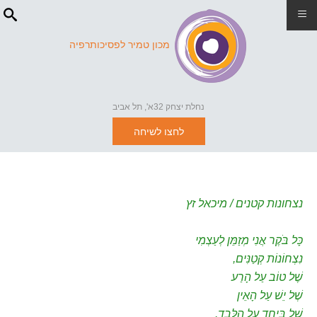
≡
מכון טמיר לפסיכותרפיה
נחלת יצחק 32א', תל אביב
לחצו לשיחה
נצחונות קטנים / מיכאל זץ
כָּל בֹּקֶר אֲנִי מְזַמֵּן לְעַצְמִי
נִצְחוֹנוֹת קְטַנִּים,
שֶׁל טוֹב עַל הָרַע
שֶׁל יֵשׁ עַל הָאֵין
שֶׁל בְּיַחַד עַל הַלְּבַד.