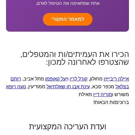
אחת שמתאימה את הטיפול לאדם.
למאמר המקורי
הכירו את העמיתים/ות והמטפלים,
שהצטרפו לאחרונה למכון:
איילה ריבייזין
מחולון,
קורל לרין
ו
יעל קאופמן
מתל אביב,
רותם
בצלאל
מכפר סבא,
עינת אבן חן שאלתיאל
ממודיעין,
נועה רופא
משורש ו
מוריה דיין
מאילת
ברוכים/ות הבאות!
ועדת העריכה המקצועית