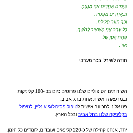
בְּיָמִים אֲחָדִים אֲנִי מְנַצֵּחַ
וּבַאֲחֵרִים מַפְסִיד,
וְכָךְ חוֹזֵר חֲלִילָה.
כָּל עֶרֶב אֲנִי מַשְׁאִיר לַחֹשֶׁךְ,
פֶּתַח קָטָן שֶׁל
אוֹר.
תודה לשירלי בכר מערבי
השירותים הטיפוליים שלנו פרוסים כיום בכ -180 קליניקות
ובמרפאה ראשית אחת בתל אביב.
פנו אלינו להכוונה אישית ל
טיפול פסיכולוגי אונליין
,
לטיפול
בקליניקה שלנו בתל אביב
ובכל הארץ.
יחד, אנחנו קהילה של כ-220 קלינאים ועובדים, לומדים כל הזמן,