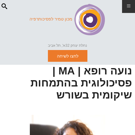
≡
מכון טמיר לפסיכותרפיה
נחלת יצחק 32א', תל אביב
לחצו לשיחה
נועה רופא | MA |
פסיכולוגית בהתמחות
שיקומית בשורש