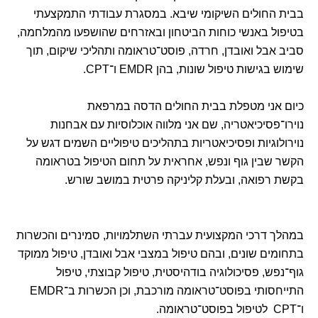
בבית החולים השיקומי שיבא. במסגרת עבודתי התמקצעתי
בטיפול באנשי כוחות הביטחון ובאזרחים שהושפעו מהמלחמה,
סביב אבל ואובדן, חרדה, פוסט־טראומה ותהליכי שיקום, תוך
שימוש בגישות טיפול שונות, בהן EMDR ו־CPT.
כיום אני מטפלת בבית החולים הדסה במרפאת
נוירו־פסיכיאטריה, שם אני מלווה אוכלוסיות עם אבחנות
נוירולוגיות ופסיכיאטריות בתהליכים טיפוליים השמים דגש על
הקשר שבין גוף ונפש, אחראית על תחום הטיפול בטראומה
בקשת רפואה, ובעלת קליניקה פרטית במושב שורש.
במהלך דרכי המקצועית עברתי השתלמויות, סמינרים והכשרות
בתחומים שונים, ובהם טיפול במצבי אבל ואובדן, טיפול ממוקד
גוף־נפש, פסיכולוגיה בודהיסטית, טיפול קבוצתי, טיפול
התייחסותי בפוסט־טראומה מורכבת, וכן הכשרות ב־EMDR
ו־CPT לטיפול בפוסט־טראומה.