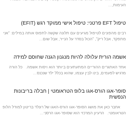
העימות,…
טיפול EFT פרטני: טיפול אישי ממוקד רגש (EFIT)
רבים מהפונים לטיפול מגיעים עם תלונה שקשה לתפוס אותה במילים: "אני
מתפקד, אבל ריק", "הכול בסדר על הנייר, אבל שום…
אשמה הורית עלולה להיות מנגנון הגנה שחוסם למידה
אחד האתגרים ההוריים המתעתעים ביותר הוא ויסות אשמה. כל הורה
מרגיש לפעמים, בינו לבין עצמו, שהוא בכלל ילד שנכנס…
סופר-אגו הורס-אגו בלופ הטראומטי | חבלה בריבונות
הנפשית
אחבר כאן את מושג הסופר-אגו הורס-האגו של רונלד בריטון למודל הלופ
הטראומטי. הרעיון המרכזי הוא שסופר-אגו הרסני…