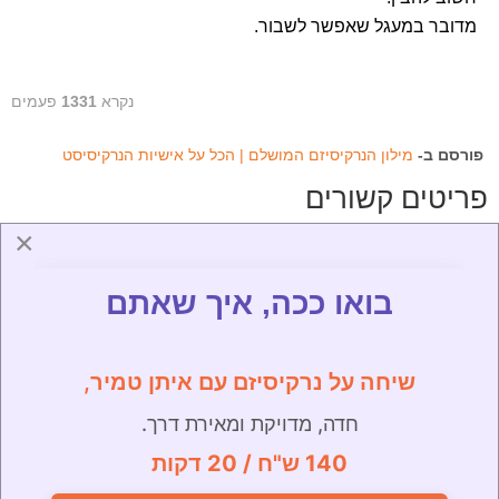
מדובר במעגל שאפשר לשבור.
נקרא
1331
פעמים
פורסם ב-
מילון הנרקיסיזם המושלם | הכל על אישיות הנרקיסיסט
פריטים קשורים
×
מיהו הנרקיסיסט הכָּמֵה (The Craving Narcissist)?
מהם 4 סוגי הנרקיסיזם לפי המודל לפי בורסטן?
בואו ככה, איך שאתם
ההפרעה הנרקיסיסטית | סמינר קליני עם אבי שרוף
פרוורסיה נרקיסיסטית | מילון הנרקיסיזם המושלם
שעיר לעזאזל (Scapegoating) | מילון הנרקיסיזם
שיחה על נרקיסיזם עם איתן טמיר,
המושלם
נרקיסיזם אנטגוניסטי | מילון הנרקיסיזם המושלם
חדה, מדויקת ומאירת דרך.
דינמיקה של ״חם קר״ | מילון הנרקיסיזם המושלם
140 ש"ח / 20 דקות
שעבוד התייחסותי | מילון הנרקיסיזם המושלם
היקשרות טראומטית והשלכותיה | מילון הנרקיסיזם