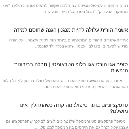
רבים מהפונים לטיפול מגיעים עם תלונה שקשה לתפוס אותה במילים: "אני
מתפקד, אבל ריק", "הכול בסדר על הנייר, אבל שום…
אשמה הורית עלולה להיות מנגנון הגנה שחוסם למידה
אחד האתגרים ההוריים המתעתעים ביותר הוא ויסות אשמה. כל הורה
מרגיש לפעמים, בינו לבין עצמו, שהוא בכלל ילד שנכנס…
סופר-אגו הורס-אגו בלופ הטראומטי | חבלה בריבונות
הנפשית
אחבר כאן את מושג הסופר-אגו הורס-האגו של רונלד בריטון למודל הלופ
הטראומטי. הרעיון המרכזי הוא שסופר-אגו הרסני…
פרפקציוניזם בתוך טיפול: מה קורה כשהתהליך אינו
מושלם?
מטופל פרפקציוניסט והמטפל שלו צריכים לשים לב לכך שהפרפקציוניזם
עצמו עלול לנהל גם את היחסים בין המטפל למטופל. …