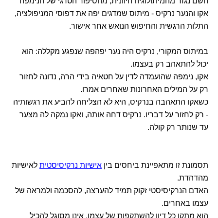
השם נגזר מהמיתולוגיה היוונית, מהסיפור הטרגי של הנימפה
אקו והנער נרקיס - מיתוס שמדגים יפה את דפוסי המניפולציה,
התלות הרגשית והחיפוש הנואש אחר אישור.
במיתוס המקורי, נרקיס היה נער יפהפה שנפגע מקללה: הוא
יכול להתאהב רק בעצמו.
אקו, נימפה שהועמדה לדין על חטאיה בידי הרה, נדונה לחזור
רק על המילים האחרונות שאחרים אמרו.
כשאקו התאהבה בנרקיס, היא לא הצליחה להביע את רגשותיה
- רק לחזור על דבריו. נרקיס דחה אותה, ואקו נמקה לה מצער
עד שנותר רק קולה.
תסמונת זו מתאפיינת ביחסים בין
אישיות נרקיסיסטית
לאישיות
מהדהדת.
האדם הנרקיסיסטי זקוק תמיד להערצה, להסכמה ולמראה של
עצמו באחרים.
הוא מתקן כל דיון להשתקפות של עצמו, אינו מסוגל להכיל