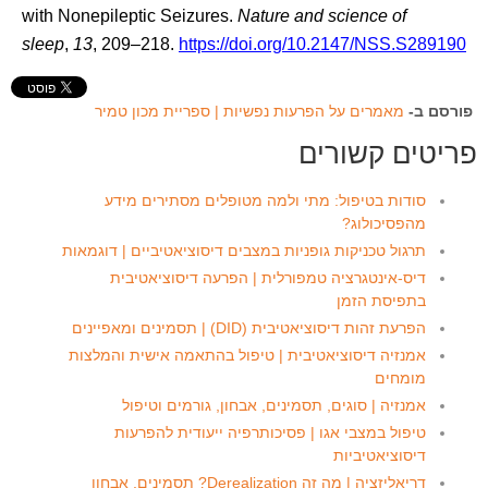
with Nonepileptic Seizures.
Nature and science of
sleep
,
13
, 209–218.
https://doi.org/10.2147/NSS.S289190
פורסם ב-
מאמרים על הפרעות נפשיות | ספריית מכון טמיר
פריטים קשורים
סודות בטיפול: מתי ולמה מטופלים מסתירים מידע
מהפסיכולוג?
תרגול טכניקות גופניות במצבים דיסוציאטיביים | דוגמאות
דיס-אינטגרציה טמפורלית | הפרעה דיסוציאטיבית
בתפיסת הזמן
הפרעת זהות דיסוציאטיבית (DID) | תסמינים ומאפיינים
אמנזיה דיסוציאטיבית | טיפול בהתאמה אישית והמלצות
מומחים
אמנזיה | סוגים, תסמינים, אבחון, גורמים וטיפול
טיפול במצבי אגו | פסיכותרפיה ייעודית להפרעות
דיסוציאטיביות
דריאליזציה | מה זה Derealization? תסמינים, אבחון