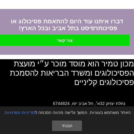
דברו איתנו עוד היום להתאמת פסיכולוג או
פסיכותרפיסט בתל אביב ובכל הארץ!
צור קשר
מכון טמיר הוא מוסד מוכר ע״י מועצת
הפסיכולוגים ומשרד הבריאות להסמכת
פסיכולוגים קליניים
נחלת יצחק 32א׳, תל אביב יפו, 6744824
האתר משתמש בעוגיות. המשך גלישה מהווה הסכמה ל
מדיניות הפרטיות
.
072-3940004
info@tipulpsychology.co.il
הבנתי