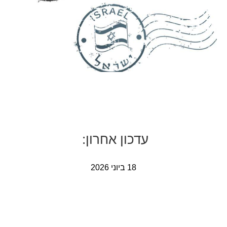
ע
דכון
אחרו
ן
:
18 ביוני 2026