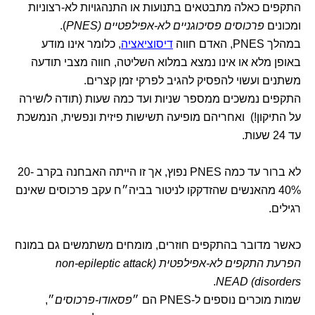
התקפים כאלה מתבטאים בתנועות או התנהגויות לא-רצוניות
ומכונים
פרכוסים פסיכוגניים לא-אפילפטיים (PNES
).
במהלך PNES, האדם חווה
דיסוציאציה
, כלומר אינו מודע
באופן מלא או אינו נמצא במלוא השליטה, חווה מצבי תודעה
משתנים ועשוי להפסיק להגיב לפרקי זמן קצרים.
התקפים נמשכים ממספר שניות ועד כמה שעות (תודה ל/שירה
על התיקון!) ואחריהם מופיעה תשישות פיזית ונפשית, הנמשכת
עד 24 שעות.
לא ברור עד כמה PNES נפוץ, אך זו הייתה האבחנה בקרב 20-
40% מהאנשים שהזדקקו לניטור בביה״ח עקב פרכוסים שאינם
רגילים.
כאשר מדובר בהתקפים חוזרים, מומחים משתמשים גם במונח
הפרעת התקפים לא-אפילפטית (non-epileptic attack
.
disorders) NEAD
שמות מוכרים נוספים ל-PNES הם ״
פסאודו-פרכוסים
״,