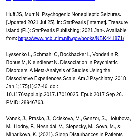
Huff JS, Murr N. Psychogenic Nonepileptic Seizures.
[Updated 2021 Jul 25]. In: StatPearls [Internet]. Treasure
Island (FL): StatPearls Publishing; 2021 Jan-. Available
from:
https://www.ncbi.nlm.nih.gov/books/NBK441871/
Lyssenko L, Schmahl C, Bockhacker L, Vonderlin R,
Bohus M, Kleindienst N. Dissociation in Psychiatric
Disorders: A Meta-Analysis of Studies Using the
Dissociative Experiences Scale. Am J Psychiatry. 2018
Jan 1;175(1):37-46. doi:
10.1176/appi.ajp.2017.17010025. Epub 2017 Sep 26.
PMID: 28946763.
Vanek, J., Prasko, J., Ociskova, M., Genzor, S., Holubova,
M., Hodny, F., Nesnidal, V., Slepecky, M., Sova, M., &
Minarikova, K. (2021). Sleep Disturbances in Patients