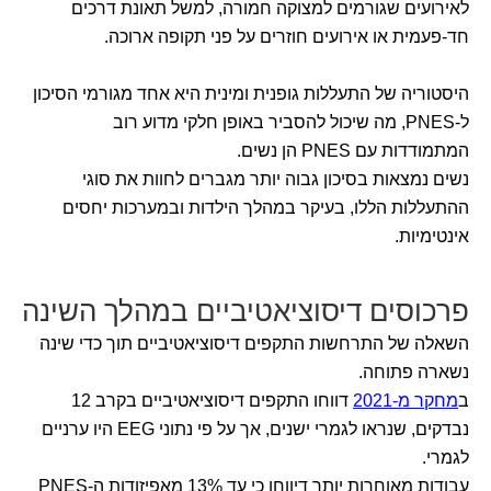
לאירועים שגורמים למצוקה חמורה, למשל תאונת דרכים
חד-פעמית או אירועים חוזרים על פני תקופה ארוכה.
היסטוריה של התעללות גופנית ומינית היא אחד מגורמי הסיכון
ל-PNES, מה שיכול להסביר באופן חלקי מדוע רוב
המתמודדות עם PNES הן נשים.
נשים נמצאות בסיכון גבוה יותר מגברים לחוות את סוגי
ההתעללות הללו, בעיקר במהלך הילדות ובמערכות יחסים
אינטימיות.
פרכוסים דיסוציאטיביים במהלך השינה
השאלה של התרחשות התקפים דיסוציאטיביים תוך כדי שינה
נשארה פתוחה.
ב
מחקר מ-2021
דווחו התקפים דיסוציאטיביים בקרב 12
נבדקים, שנראו לגמרי ישנים, אך על פי נתוני EEG היו ערניים
לגמרי.
עבודות מאוחרות יותר דיווחו כי עד 13% מאפיזודות ה-PNES