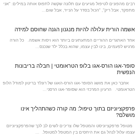
רבים מהפונים לטיפול מגיעים עם תלונה שקשה לתפוס אותה במילים: "אני
מתפקד, אבל ריק", "הכול בסדר על הנייר, אבל שום…
אשמה הורית עלולה להיות מנגנון הגנה שחוסם למידה
אחד האתגרים ההוריים המתעתעים ביותר הוא ויסות אשמה. כל הורה
מרגיש לפעמים, בינו לבין עצמו, שהוא בכלל ילד שנכנס…
סופר-אגו הורס-אגו בלופ הטראומטי | חבלה בריבונות
הנפשית
אחבר כאן את מושג הסופר-אגו הורס-האגו של רונלד בריטון למודל הלופ
הטראומטי. הרעיון המרכזי הוא שסופר-אגו הרסני…
פרפקציוניזם בתוך טיפול: מה קורה כשהתהליך אינו
מושלם?
מטופל פרפקציוניסט והמטפל שלו צריכים לשים לב לכך שהפרפקציוניזם
עצמו עלול לנהל גם את היחסים בין המטפל למטופל. …