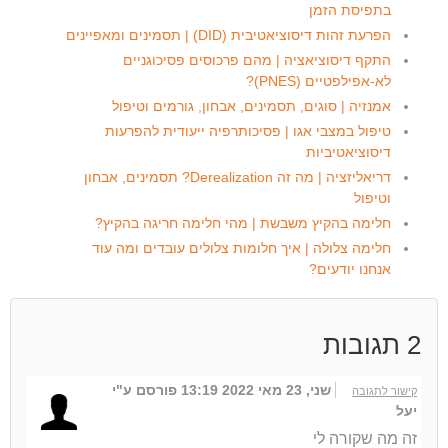
בתפיסת הזמן
הפרעת זהות דיסוציאטיבית (DID) | תסמינים ומאפיינים
התקף דיסוציאציה | מהם פרכוסים פסיכוגניים
לא-אפילפטיים (PNES)?
אמנזיה | סוגים, תסמינים, אבחון, גורמים וטיפול
טיפול במצבי אגו | פסיכותרפיה ייעודית להפרעות
דיסוציאטיביות
דריאליזציה | מה זה Derealization? תסמינים, אבחון
וטיפול
חלימה בהקיץ משבשת | מהי חלימה חריגה בהקיץ?
חלימה צלולה | איך חלומות צלולים עובדים ומה עוד
אנחנו יודעים?
2
תגובות
שני, 23 מאי 2022 13:19
פורסם ע"י
קישור לתגובה
יעל
זה מה שקורה לי