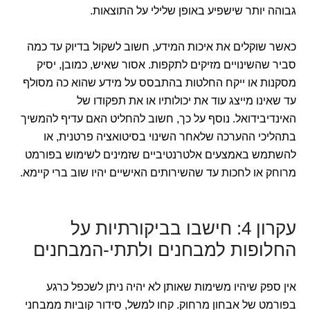
גבוהה יותר שישפיע באופן שלילי על התוצאות.
כאשר שוקלים את איכות המידע, חשוב לשקול בדיוק עד כמה
סביר שהשינויים מזיקים לתקפות. אסור שאיש, כמובן, יסיק
מסקנות או ייקח החלטות בהתבסס על מידע שהוא כה מסולף
עד שאינו מייצג עוד את יכולותיו או את תפקודו של
האינדיבידואל. נוסף על כך, חשוב להחליט האם עדיף להמשיך
בתהליכי ההערכה שלאחר השינוי בסיטואציה פרטנית, או
להשתמש באמצעים אלטרנטיביים שזמינים לשימוש בפורמט
מרוחק או לחכות עד שהשירותים האישיים יהיו שוב ברי קיימא.
עקרון 4: חישבו בביקורתיות על
החלופות למבחנים ולתתי-המבחנים
אין ספק שיהיו משימות שאותן לא יהיה ניתן לשכפל כרגע
בפורמט של אבחון מרחוק. קחו למשל, סידור קוביות ממבחני