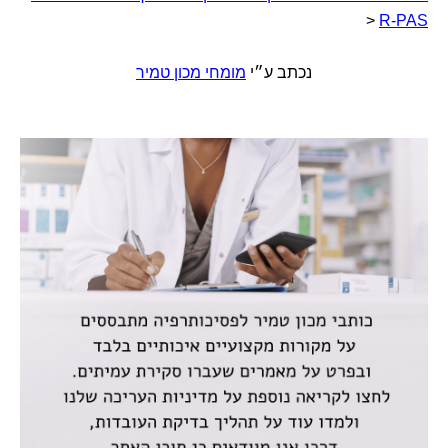
<
R-PAS
נכתב ע״י
מומחי מכון טמיר