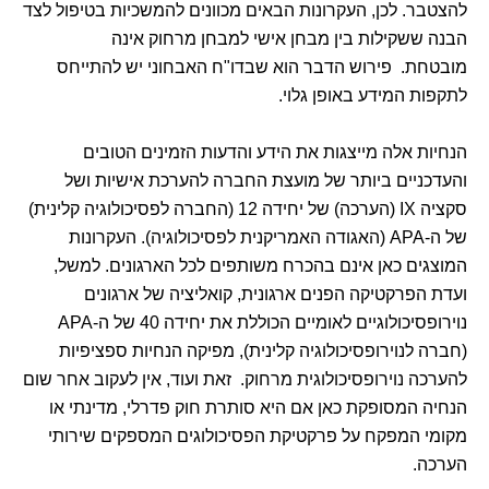
להצטבר. לכן, העקרונות הבאים מכוונים להמשכיות בטיפול לצד
הבנה ששקילות בין מבחן אישי למבחן מרחוק אינה
מובטחת. פירוש הדבר הוא שבדו"ח האבחוני יש להתייחס
לתקפות המידע באופן גלוי.
הנחיות אלה מייצגות את הידע והדעות הזמינים הטובים
והעדכניים ביותר של מועצת החברה להערכת אישיות ושל
סקציה IX (הערכה) של יחידה 12 (החברה לפסיכולוגיה קלינית)
של ה-APA (האגודה האמריקנית לפסיכולוגיה). העקרונות
המוצגים כאן אינם בהכרח משותפים לכל הארגונים. למשל,
ועדת הפרקטיקה הפנים ארגונית, קואליציה של ארגונים
נוירופסיכולוגיים לאומיים הכוללת את יחידה 40 של ה-APA
(חברה לנוירופסיכולוגיה קלינית), מפיקה הנחיות ספציפיות
להערכה נוירופסיכולוגית מרחוק. זאת ועוד, אין לעקוב אחר שום
הנחיה המסופקת כאן אם היא סותרת חוק פדרלי, מדינתי או
מקומי המפקח על פרקטיקת הפסיכולוגים המספקים שירותי
הערכה.