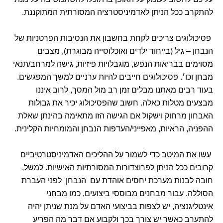
להתקרב ככל הניתן לאדמיניסטרציה המסורתית המתוקננת.
פסיכולוגים צריכים לקחת בחשבון את הנסיבות הפרטניות של
הנבחן – גיל (בייחוד ילדים ואוכלוסייה מבוגרת), מצבים
מסוימים בבריאות הנפש, מוגבלויות פיזיות, גישה למרחב/תנאי
מבחן וכו׳. פסיכולוגים חייבים להיות ערניים למשך המפגשים.
בעוד רבים מאתנו מבלים זמן רב מול המסך, לרוב איננו
מבצעים מטלות כאלה. חשוב שהפסיכולוג יכיר את גבולות
האבחון מרחוק וישקול אם הגישה הזו מתאימה בהינתן שאלת
ההפניה, הראיות, מאפייני/העדפות הנבחן והמומחיות הקלינית.
עשו את המיטב כדי לשמור על ההליכים האדמיניסטרטיביים
קרובים ככל הניתן לפרוצדורות המסורתיות האישיות. למשל,
חובה לבנות מערכת יחסים אוהדת עם הנבחן לפני העברת
הסוללה. עבור מבחנים מבוססי ביצועים, כמו מבחני
אינטליגנציה, יש לצפות בביצועי האדם על מנת שניתן יהיה
להתערב כאשר יש צורך בכך ולקבוע אם דבר מה הפריע