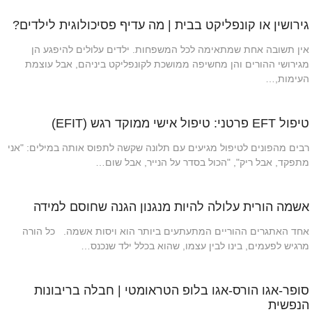
גירושין או קונפליקט בבית | מה עדיף פסיכולוגית לילדים?
אין תשובה אחת שמתאימה לכל המשפחות. ילדים עלולים להיפגע הן
מגירושי ההורים והן מחשיפה ממושכת לקונפליקט ביניהם, אבל עוצמת
העימות,…
טיפול EFT פרטני: טיפול אישי ממוקד רגש (EFIT)
רבים מהפונים לטיפול מגיעים עם תלונה שקשה לתפוס אותה במילים: "אני
מתפקד, אבל ריק", "הכול בסדר על הנייר, אבל שום…
אשמה הורית עלולה להיות מנגנון הגנה שחוסם למידה
אחד האתגרים ההוריים המתעתעים ביותר הוא ויסות אשמה. כל הורה
מרגיש לפעמים, בינו לבין עצמו, שהוא בכלל ילד שנכנס…
סופר-אגו הורס-אגו בלופ הטראומטי | חבלה בריבונות
הנפשית