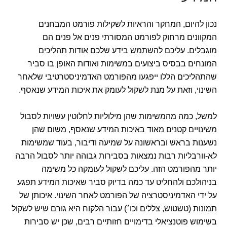
נכון להיום, המחקר והראיות לשקילות פורמט המבחנים
המקוונים מרחוק לפורמט המסורתי פנים אל פנים הם
מוגבלים. עליכם להשתמש בידע שלכם אודות תהליכים
המונחים בבסיס ביצועים במשימות ואודות האופן בו סביר
שהתהליכים הללו ייפגעו מהפורמט האדמיניסטרטיבי שלאחר
השינוי, וזאת על מנת לשקול לעומק את איכות המידע שנאסף.
למשל, כמה מהמשימות שהן מילוליות לחלוטין עשויות לסבול
משינויים קטנים מאוד באיכות המידע שנאסף, משום שהן
נשענות בראש ובראשונה על שמיעה ודיבור, בעוד שמשימות
לא-וורבליות רבות נמצאות בסבירות גבוהה יותר לסבול הרבה
יותר מהפורמט הזה. עליכם לשקול לעומקה כל משימה
בניהולכם ולהחליט עד כמה בדיוק סביר שאיכות המידע תפגע
על ידי האדמיניסטרציה של הפורמט לאחר השינוי. איכותן של
תמונות (טשטוש, צללים וכו׳) עבור הלקוח היא גורם שיש לשקול
בשימוש פוטנציאלי בדימויים חזותיים רבים, שכן יש סבירות