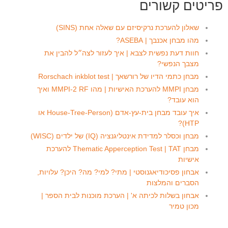
פריטים קשורים
שאלון להערכת נרקיסיזם עם שאלה אחת (SINS)
מהו מבחן אכנבך | ASEBA?
חוות דעת נפשית לצבא | איך לעזור לצה״ל להבין את
מצבך הנפשי?
מבחן כתמי הדיו של רורשאך | Rorschach inkblot test
מבחן MMPI להערכת האישיות | מהו MMPI-2 RF ואיך
הוא עובד?
איך עובד מבחן בית-עץ-אדם (House-Tree-Person או
HTP)?
מבחן וכסלר למדידת אינטליגנציה (IQ) של ילדים (WISC)
מבחן Thematic Apperception Test | TAT להערכת
אישיות
אבחון פסיכודיאגנוסטי | מתי? למי? מה? היכן? עלויות,
הסברים והמלצות
אבחון בשלות לכיתה א' | הערכת מוכנות לבית הספר |
מכון טמיר