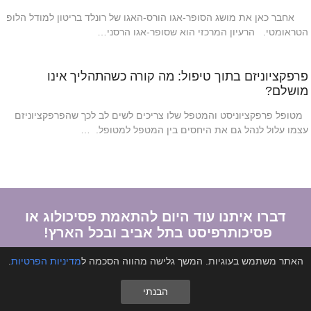
אחבר כאן את מושג הסופר-אגו הורס-האגו של רונלד בריטון למודל הלופ
הטראומטי. הרעיון המרכזי הוא שסופר-אגו הרסני…
פרפקציוניזם בתוך טיפול: מה קורה כשהתהליך אינו
מושלם?
מטופל פרפקציוניסט והמטפל שלו צריכים לשים לב לכך שהפרפקציוניזם
עצמו עלול לנהל גם את היחסים בין המטפל למטופל. …
דברו איתנו עוד היום להתאמת פסיכולוג או
פסיכותרפיסט בתל אביב ובכל הארץ!
האתר משתמש בעוגיות. המשך גלישה מהווה הסכמה ל
מדיניות הפרטיות
.
צור קשר
הבנתי