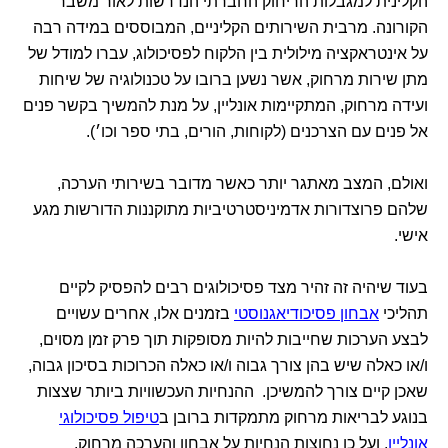
הקלינית למגבלות הריחוק החברתי הנדרשות לאור משבר
הקורונה. מרבית השירותים הקליניים, המבוססים במידה רבה
על אינטראקציה מילולית בין הלקוח לפסיכולוג, עברו למודל של
מתן שירות מרחוק, אשר נשען ברובו על טכנולוגיה של שיחות
ועידה מרחוק, המתקיימות אונליין, על מנת להמשיך בקשר פנים
אל פנים עם הצרכנים (לקוחות, הורים, בתי ספר וכו׳).
ואולם, המצב מאתגר יותר כאשר מדובר בשירותי הערכה,
שלהם פרוצדורות אדמיניסטרטיביות מתוקננות הדורשות מגע
אישי.
בעוד שיהיה זה זהיר מצד פסיכולוגים רבים להפסיק לקיים
תהליכי
אבחון פסיכודיאגנוסטי
בזמנים אלו, אחרים עשויים
לבצע הערכות שחייבות להיות מסופקות תוך פרק זמן מסוים,
ו/או כאלה שיש בהן צורך גבוה ו/או כאלה הכרוכות בסיכון גבוה,
שאכן קיים צורך להמשיכן. ההנחיות העכשוויות ביותר שצצות
בנוגע לבריאות מרחוק מתמקדות ברובן ב
טיפול פסיכולוגי
אונליין
, ועל כן נחוצות הנחיות על אבחון והערכה מרחוק.