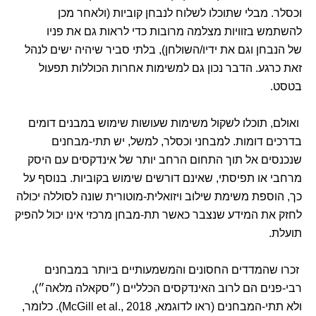
וכסלר. מבלי שתוכלו לשלוח לנבחן קוביות (ולאחר מכן
להשתמש בזוויות מצלמה מרובות כדי לראות גם את פניו
של הנבחן וגם את ידיו/השולחן), בלתי סביר שיהיה ישים לנהל
זאת כרגע. הדבר נכון גם למשימות אחרות הכוללות תפעול
בטסט.
ואולם, תוכלו לשקול משימות שעושות שימוש במבנים דומים
בדרכים דומות. למבחני וכסלר, למשל, יש תתי-מבחנים
שנכנסים אל תוך התחום הרחב יותר של אינדקסים עם היסק
מרחבי או תפיסתי, שאינם דורשים שימוש בקוביות. בנוסף על
כך, הוספת משימת שילוב ויזואלית-מוטורית שונה לסוללה יכולה
לחזק את המידע שנצבר כאשר תת-מבחן מרכזי אינו יכול להפיק
תועלת.
זכרו שהמדדים החסונים והמשמעותיים ביותר במבחנים
רבי-פנים הם לרוב האינדקסים הכלליים (״סקאלה מלאה״),
ולא תתי-המבחנים (ראו לדוגמא, McGill et al., 2018). כלומר,