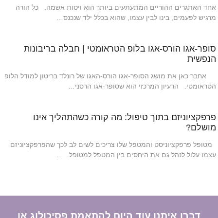
אחד האתגרים ההוריים המתעתעים ביותר הוא ויסות אשמה. כל הורה
מרגיש לפעמים, בינו לבין עצמו, שהוא בכלל ילד שנכנס…
סופר-אגו הורס-אגו בלופ הטראומטי | חבלה בריבונות
הנפשית
אחבר כאן את מושג הסופר-אגו הורס-האגו של רונלד בריטון למודל הלופ
הטראומטי. הרעיון המרכזי הוא שסופר-אגו הרסני…
פרפקציוניזם בתוך טיפול: מה קורה כשהתהליך אינו
מושלם?
מטופל פרפקציוניסט והמטפל שלו צריכים לשים לב לכך שהפרפקציוניזם
עצמו עלול לנהל גם את היחסים בין המטפל למטופל. …
דברו איתנו עוד היום להתאמת פסיכולוג או