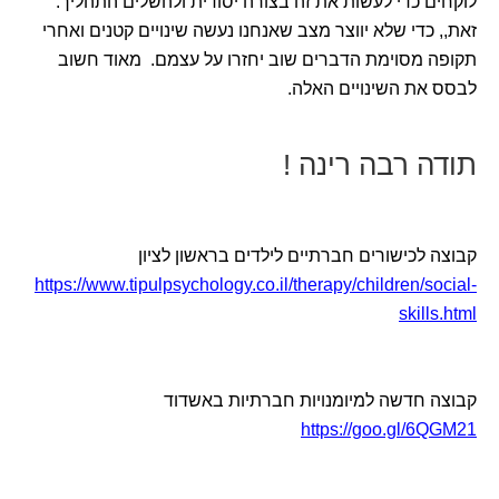
לוקחים כדי לעשות את זה בצורה יסודית ולהשלים התהליך.
זאת,, כדי שלא יווצר מצב שאנחנו נעשה שינויים קטנים ואחרי
תקופה מסוימת הדברים שוב יחזרו על עצמם. מאוד חשוב
לבסס את השינויים האלה.
תודה רבה רינה !
קבוצה לכישורים חברתיים לילדים בראשון לציון
https://www.tipulpsychology.co.il/therapy/children/social-
skills.html
קבוצה חדשה למיומנויות חברתיות באשדוד
https://goo.gl/6QGM21