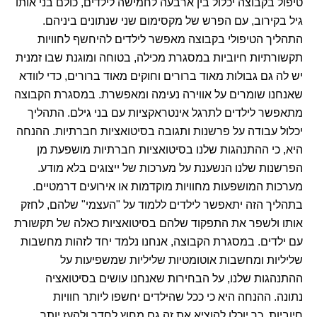
טיפול בקבוצה יכלול בין ארבעה לחמישה לילדים, כולם בני אותו
גיל בקירוב, עם הפרש של מקסימום שני שנתונים ביניהם.
התהליך הטיפולי בקבוצה מאפשר לילדים להיחשף לחוויות
תקשורתיות חיוביות במסגרת מכילה, בטוחה ומוגנת שבו זמנית
יש לה גם גבולות מאוד ברורים וחוקים מאוד ברורים, כדי לוודא
שאנחנו שומרים על אווירה נעימה ומאפשרת. במסגרת הקבוצה
מתאפשר לילדים לתרגל אינטראקציות עם בני גילם. התהליך
יכלול עבודה על פרשנות ותגובה בסיטואציות חברתיות. ההנחה
היא, כי ההתנהגות שלנו בסיטואציות חברתיות מושפעת מן
הפרשנות שלנו הנשענת על מערכות של ייצוגים בלא מודע.
מערכות המושפעות מחוויות מוקדמות או אירועים דרמטיים.
בתהליך הזה יתאפשר לילדים ללמוד על "העצמי" שלהם, לחזק
אותו ולשפר את התפקוד שלהם בסיטואציות כאלה של תקשורת
עם ילדים. במסגרת הקבוצה, אנחנו נלמד יחד לזהות מחשבות
שליליות ומחשבות אוטומטיות שליליות שמשפיעות על
ההתנהגות שלנו, על הבחירות שאנחנו עושים בסיטואציה
נתונה. ההנחה היא כי ככל שהילדים יחשפו ליותר חוויות
חיוביות, כך יוכלו להוציא את זה גם מחוץ לחדר ולהעז יותר.