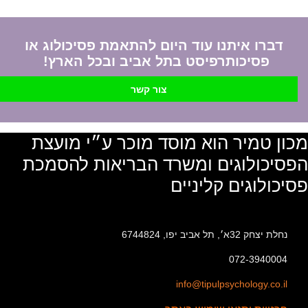
דברו איתנו עוד היום להתאמת פסיכולוג או
פסיכותרפיסט בתל אביב ובכל הארץ!
צור קשר
מכון טמיר הוא מוסד מוכר ע״י מועצת
הפסיכולוגים ומשרד הבריאות להסמכת
פסיכולוגים קליניים
נחלת יצחק 32א׳, תל אביב יפו, 6744824
072-3940004
info@tipulpsychology.co.il