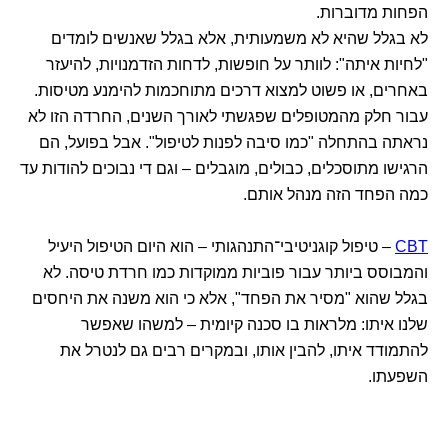
הפחות מדוברות.
לא בגלל שהיא לא משמעותית, אלא בגלל שאנשים לומדים
"לחיות איתה": לוותר על חופשות, לדחות הזדמנויות, להיעזר
באחרים, או פשוט למצוא דרכים מתוחכמות להימנע מטיסות.
עבור חלק מהמטופלים שפגשתי לאורך השנים, החרדה הזו לא
נראתה בהתחלה "כמו סיבה לפנות לטיפול". אבל בפועל, הם
הרגישו מתוסכלים, כבולים, מוגבלים – וגם די נבוכים להודות עד
כמה הפחד הזה מנהל אותם.
CBT
– טיפול קוגניטיבי־התנהגותי – הוא היום הטיפול היעיל
והמבוסס ביותר עבור פוביות ממוקדות כמו חרדת טיסה. לא
בגלל שהוא "מסיר את הפחד", אלא כי הוא משנה את היחסים
שלנו איתו: מלראות בו סכנה קיומית – למשהו שאפשר
להתמודד איתו, להבין אותו, ובמקרים רבים גם לנטרל את
השפעתו.