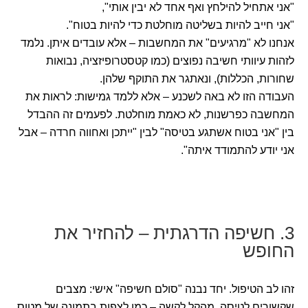
"אני אתחיל להילחץ ואף אחד לא יבין אותי",
"אני חייב להיות בשליטה מוחלטת כדי להיות בטוח".
אנחנו לא "מרגיעים" את המחשבות – אלא עובדים איתן. נלמד
לזהות עיוותי חשיבה נפוצים (כמו קטסטרופיזציה, נבואות
שחורות, הכללות), ונאתגר את התוקף שלהן.
העבודה הזו לא באה לשכנע – אלא ללמד גמישות: לראות את
המחשבה כפרשנות, לא כאמת מוחלטת. לפעמים זה ההבדל
בין "אני בטוח אשתגע בטיסה" לבין "ייתכן ואחווה חרדה – אבל
אני יודע להתמודד איתה".
3. חשיפה הדרגתית – להחזיר את
החופש
זהו לב הטיפול. יחד נבנה "סולם חשיפה" אישי: מצבים
שקשורים לטיסה, מהקל לקשה – כמו לצפות בתמונה של מטוס,