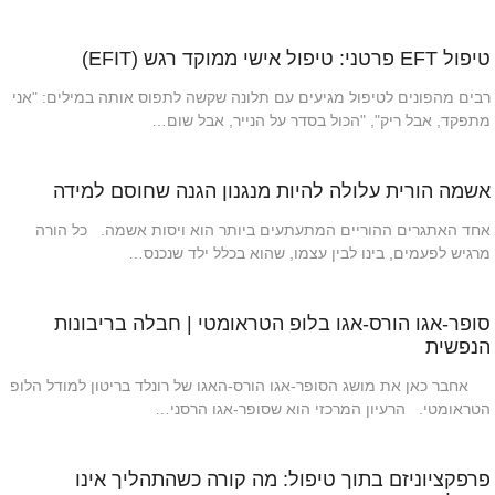
טיפול EFT פרטני: טיפול אישי ממוקד רגש (EFIT)
רבים מהפונים לטיפול מגיעים עם תלונה שקשה לתפוס אותה במילים: "אני
מתפקד, אבל ריק", "הכול בסדר על הנייר, אבל שום…
אשמה הורית עלולה להיות מנגנון הגנה שחוסם למידה
אחד האתגרים ההוריים המתעתעים ביותר הוא ויסות אשמה. כל הורה
מרגיש לפעמים, בינו לבין עצמו, שהוא בכלל ילד שנכנס…
סופר-אגו הורס-אגו בלופ הטראומטי | חבלה בריבונות
הנפשית
אחבר כאן את מושג הסופר-אגו הורס-האגו של רונלד בריטון למודל הלופ
הטראומטי. הרעיון המרכזי הוא שסופר-אגו הרסני…
פרפקציוניזם בתוך טיפול: מה קורה כשהתהליך אינו