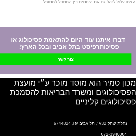
עצמו עלול לנהל גם את היחסים בין המטפל למטופל. …
דברו איתנו עוד היום להתאמת פסיכולוג או
פסיכותרפיסט בתל אביב ובכל הארץ!
צור קשר
מכון טמיר הוא מוסד מוכר ע״י מועצת
הפסיכולוגים ומשרד הבריאות להסמכת
פסיכולוגים קליניים
נחלת יצחק 32א׳, תל אביב יפו, 6744824
072-3940004