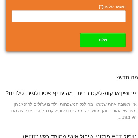
השאר טלפון
(*)
שלח
מה חדש?
גירושין או קונפליקט בבית | מה עדיף פסיכולוגית לילדים?
אין תשובה אחת שמתאימה לכל המשפחות. ילדים עלולים להיפגע הן
מגירושי ההורים והן מחשיפה ממושכת לקונפליקט ביניהם, אבל עוצמת
העימות,…
טיפול EFT פרטני: טיפול אישי ממוקד רגש (EFIT)