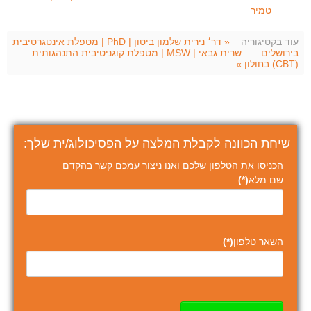
טמיר
עוד בקטיגוריה
« דר׳ נירית שלמון ביטון | PhD | מטפלת אינטגרטיבית
בירושלים
שרית גבאי | MSW | מטפלת קוגניטיבית התנהגותית
(CBT) בחולון »
שיחת הכוונה לקבלת המלצה על הפסיכולוג/ית שלך:
הכניסו את הטלפון שלכם ואנו ניצור עמכם קשר בהקדם
שם מלא
(*)
השאר טלפון
(*)