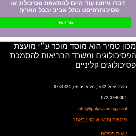
דברו איתנו עוד היום להתאמת פסיכולוג או
פסיכותרפיסט בתל אביב ובכל הארץ!
צור קשר
מכון טמיר הוא מוסד מוכר ע״י מועצת
הפסיכולוגים ומשרד הבריאות להסמכת
פסיכולוגים קליניים
נחלת יצחק 32א׳, תל אביב יפו, 6744824
072-3940004
info@tipulpsychology.co.il
פרטיות ותנאי שימוש באתר
שעות פעילות: