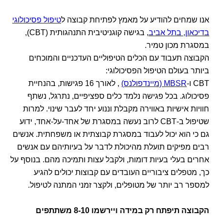
אנו שמחים להודיע על מאמץ לפתיחת קבוצה ל
טיפול פסיכולוגי
בדיכאון, בתל אביב
, בגישה קוגניטיבית התנהגותית (CBT),
במסגרת מכון טמיר.
הקבוצה תעבוד עם הכלים הטיפוליים העדכניים והמוכחים
ביותר בעולם הטיפול הפסיכולוגי:
CBT ו-
MBSR (מיינדפולנס)
, לאורך 16 פגישות, בהנחיית
פסיכולוג. בכל פגישה נלמד כלים ספציפיים, נתרגל, נשתף
חוויות אישיות באווירה מקבלת וננוע יחד לעבר שינוי. למרות
שטיפול ב-CBT לרוב נעשה במסגרת של אחד-על-אחד, ידוע
גם כי הוא יכול לעבוד במסגרת קבוצתית או משפחתית. אנשים
רבים מפיקים תועלת מהיכולת לדבר על בעיותיהם עם אנשים
אחרים בעלי בעיות דומות, ולקבל עצות ותמיכה מהם. בנוסף על
כך, מטפלים ציבוריים העובדים עם קבוצות יכולים להגיע
למספר רב יותר של מטופלים, ולקצר זמני המתנה לטיפול.
הקבוצה תיפתח רק במידה ויירשמו 8-10 משתתפים