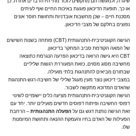
שיגרה, ולמעשה הם מתקשים לזכור מתי היו הדברים אחרת. כך
או כך, תופעת הדיכאון פוגעת באיכות החיים ואף לעיתים
מסכנת חיים – שכן מחשבות אובדניות ותחושת חוסר אונים
נפוצים בחלקם של מצבי הדיכאון.
הגישה הקוגניטיבית-התנהגותית (CBT) פותחה בשנות השישים
של המאה הקודמת סביב המחקר בדיכאון.
CBT היא גישה הרואה בדיכאון הפרעה הנגרמת כתוצאה
מחשיבה מסוג מסוים, כזאת המעוררת רגשות שליליים
שבתורם מביאים להתנהגות בלתי מועילה.
במצבי דיכאון נוצר מעין מעגל שלילי של חשיבה-רגש-התנהגות
שהאדם המדוכא מתקשה לשבור.
הגישה הקוגניטיבית-התנהגותית מציעה כלים יישומיים לשינוי
דפוסי החשיבה ופיתוח דפוסים חדשים מועילים יותר. יחד עם
זאת הגישה נותנת דגש גם על
הפעלה התנהגותית
– הרחבת
הפעילות של האדם בחיו והעמקת ההנאה ותחושת המיומנות
שלו.