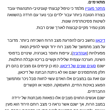
מתאימים.
מחקר מעניין
מלמד כי טיפול קבוצתי קוגניטיבי-התנהגותי עובד
בצורה הטובה ביותר עבור ילדים ובני נוער עם חרדה בהשוואה
לשיטות פסיכותרפיה שונות.
מכון טמיר מקיים קבוצות לאורך שנים רבות.
דיכאון
נחשב כיום להפרעת מצב הרוח השכיחה ביותר. מדובר
על מצב מתמשך של מצב רוח ירוד וקושי להפיק הנאה
מפעילויות (
אנהדוניה
), עייפות וחוסר באנרגיה, שינויים בדפוסי
השינה, הערכה עצמית שלילית וקשיים בריכוז וקבלת החלטות.
ישנם
סוגים שונים של דיכאון
, כמו כן קיימים גם מצבים בהם רק
חלק מהתסמינים ישנם ואז לא ניתנת הבחנה של דיכאון.
עם זאת גם במצבים אלו האדם עשוי לחוות סבל ניכר ומתמשך
הפוגע באיכות החיים, התעסוקה, הפנאי או הקשרים
החברתיים.
ישנם אנשים החווים מצבים אלו כפאזות מובחנות של ירידה
במצב הרוח, אך ישנם אשר נראה כי מצב רוחם הירוד הוא מעין