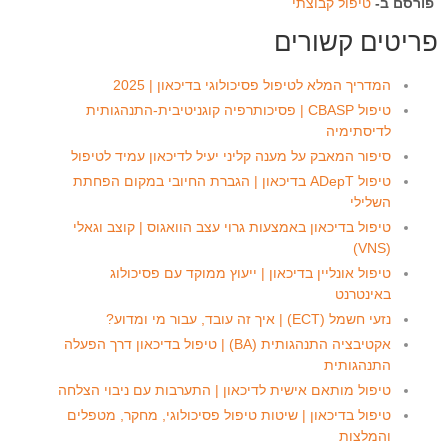
פורסם ב-
טיפול קבוצתי
פריטים קשורים
המדריך המלא לטיפול פסיכולוגי בדיכאון | 2025
טיפול CBASP | פסיכותרפיה קוגניטיבית-התנהגותית
לדיסתימיה
סיפור המאבק על מענה קליני יעיל לדיכאון עמיד לטיפול
טיפול ADepT בדיכאון | הגברת החיובי במקום הפחתת
השלילי
טיפול בדיכאון באמצעות גרוי עצב הוואגוס | קוצב וגאלי
(VNS)
טיפול אונליין בדיכאון | ייעוץ ממוקד עם פסיכולוג
באינטרנט
נזעי חשמל (ECT) | איך זה עובד, עבור מי ומדוע?
אקטיבציה התנהגותית (BA) | טיפול בדיכאון דרך הפעלה
התנהגותית
טיפול מותאם אישית לדיכאון | התערבות עם ניבוי הצלחה
טיפול בדיכאון | שיטות טיפול פסיכולוגי, מחקר, מטפלים
והמלצות