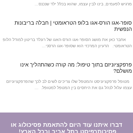
מרגיש לפעמים, בינו לבין עצמו, שהוא בכלל ילד שנכנס…
סופר-אגו הורס-אגו בלופ הטראומטי | חבלה בריבונות
הנפשית
אחבר כאן את מושג הסופר-אגו הורס-האגו של רונלד בריטון למודל הלופ
הטראומטי. הרעיון המרכזי הוא שסופר-אגו הרסני…
פרפקציוניזם בתוך טיפול: מה קורה כשהתהליך אינו
מושלם?
מטופל פרפקציוניסט והמטפל שלו צריכים לשים לב לכך שהפרפקציוניזם
עצמו עלול לנהל גם את היחסים בין המטפל למטופל. …
דברו איתנו עוד היום להתאמת פסיכולוג או
פסיכותרפיסט בתל אביב ובכל הארץ!