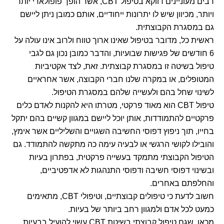
רבים מעוניינים דווקא בטיפול CBT, אשר הופך פופולארי יותר
ויותר, מכיוון שיש לו יתרונות ייחודיים, אותם כמובן ניתן ליישם
גם במסגרת הקבוצתית.
ראשית כל, מדובר בטיפול שאינו ארוך טווח ולרוב אינו עולה על
6 חודשים של פגישות שבועיות, והדבר כמובן נכון גם לגבי
טיפול בשיטה זו במסגרת קבוצתית. זאת, לצד אקטיביות
המטופלים, או במקרה שלנו חברי הקבוצה, אשר אחראיים
לשינוי שחל בהם ולעשייה שלהם במסגרת הטיפול.
טיפול CBT הוא מאוד פרקטי, מטרתו היא להקנות לאדם כלים
פרקטיים להתמודדות, אותן יוכל ליישם במגוון קשיים בהם יתקל
בחייו, תוך ניפוץ דפוסי החשיבה השגויים והשליליים אשר אימץ,
והובילו לקושי הרגשי או לבעיה עימה כה מתקשה להתמודד. גם
הטיפול הקבוצתי מתמקד בעשייה פרקטית, בפתרון בעיות
ובשינוי דפוסי חשיבה ודפוסי התנהגות לא אדפטיביים,
והחלפתם באחרים.
חשוב לדעת כי טיפולים קבוצתיים, וטיפולי CBT, מתאימים
כמעט לכל אדם ולמגוון רחב ביותר של בעיות.
מכאן, שגם טיפול קבוצתי בשיטת CBT עשוי להועיל בבעיות