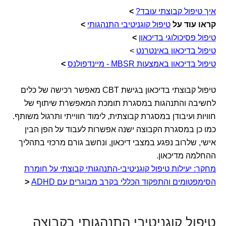
איך טיפול קבוצתי עובד
?
>
קראו עוד על
טיפול קוגניטיבי התנהגותי
>
טיפול פסיכולוגי בדיכאון
>
טיפול בדיכאון באינטרנט
>
טיפול בדיכאון באמצעות MBSR - מיינדפולנס
>
טיפול קבוצתי בדיכאון בגישת CBT מאפשר רכישה של כלים
לחשיבה והתנהגות במסגרת תומכת המאפשרת שיתוף של
חוויות ועיבודן במסגרת קבוצתית, לימוד חווייתי ותרגול משותף.
כמו כן במסגרת הקבוצה ישנה אפשרות לעבוד על הפן הבין
אישי, שלרוב נפגע במצבי דיכאון, ונחשב גורם מרכזי בתהליך
ההחלמה מדיכאון.
מחקר: יעילות טיפול קוגניטיבי-התנהגותי קבוצתי על חומרת
הסימפטומים והתפקוד הכללי בקרב מבוגרים עם ADHD
<
טיפול קוגניטיבי התנהגותי בקבוצה