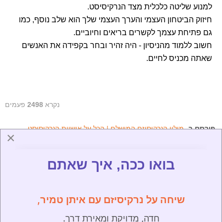
למנוע שליטה כלכלית מצד הנרקיסיסט.
חיזוק הביטחון העצמי והערך העצמי שלך הוא שלב נוסף, כמו
גם פתיחת עצמך לקשרים בריאים וחיוביים.
חשוב ללמוד מהניסיון - היה זהיר ובחר בקפידה את האנשים
שאתה מכניס לחיים.
נקרא
2498
פעמים
פורסם ב-
מילון הנרקיסיזם המושלם | הכל על אישיות הנרקיסיסט
×
פריטים קשורים
בואו ככה, איך שאתם
מיהו הנרקיסיסט הכָּמֵה (The Craving Narcissist)?
מהם 4 סוגי הנרקיסיזם לפי המודל לפי בורסטן?
ההפרעה הנרקיסיסטית | סמינר קליני עם אבי שרוף
שיחה על נרקיסיזם עם איתן טמיר,
תסמונת אקו ונרקיס | מילון הנרקיסיזם המושלם
חדה, מדויקת ומאירת דרך.
פרוורסיה נרקיסיסטית | מילון הנרקיסיזם המושלם