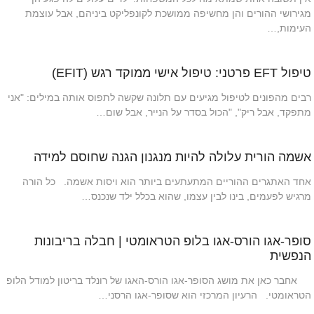
מגירושי ההורים והן מחשיפה ממושכת לקונפליקט ביניהם, אבל עוצמת
העימות,…
טיפול EFT פרטני: טיפול אישי ממוקד רגש (EFIT)
רבים מהפונים לטיפול מגיעים עם תלונה שקשה לתפוס אותה במילים: "אני
מתפקד, אבל ריק", "הכול בסדר על הנייר, אבל שום…
אשמה הורית עלולה להיות מנגנון הגנה שחוסם למידה
אחד האתגרים ההוריים המתעתעים ביותר הוא ויסות אשמה. כל הורה
מרגיש לפעמים, בינו לבין עצמו, שהוא בכלל ילד שנכנס…
סופר-אגו הורס-אגו בלופ הטראומטי | חבלה בריבונות
הנפשית
אחבר כאן את מושג הסופר-אגו הורס-האגו של רונלד בריטון למודל הלופ
הטראומטי. הרעיון המרכזי הוא שסופר-אגו הרסני…