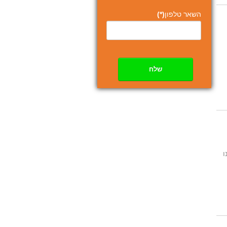
השאר טלפון
(*)
שלח
ו