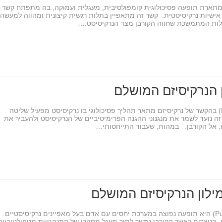
ארת תופעה פסיכולוגית קומפולסיבית, מעגלית ועמוקה, בה מתפתח קשר
ת אישיות נרקיסיסטית. קשר זה מתאפיין בתלות רגשית קיצונית ומהווה למעשה
ללות המתמשכת שחווה הקורבן מצד הנרקיסיסט.…
ן הנרקיסיזם המושלם
שעבוד התייחסותי (Relational Subjugation) בהקשר של נרקיסיזם מתאר תהליך פסיכולוגי בו נרקיסיסט מפעיל שליטה
ה נועד לשמר את מנגנוני ההגנה הפרימיטיביים של הנרקיסיסט ולהעביר את
, אל הקורבן. במהות, שעבוד התייחסותי…
ילון הנרקיסיזם המושלם
דינמיקת משיכה-דחייה (Push-Pull Dynamic) היא תופעה נפוצה במערכת יחסים עם אדם בעל מאפיינים נרקיסיסטיים.
, הנוצרים כאשר הקורבן נמשך לתוך מעגל מחזורי של התנהגויות מניפולטיביות