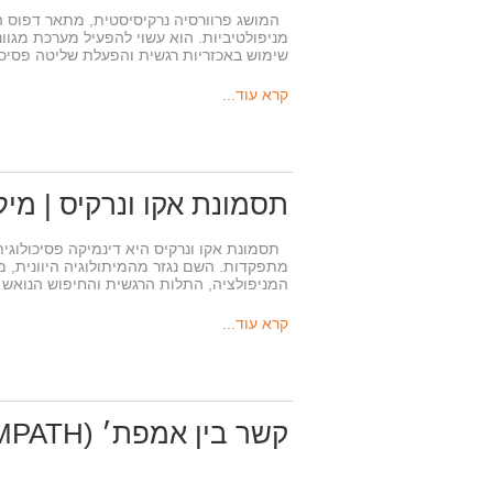
המושג פרוורסיה נרקיסיסטית, מתאר דפוס ה
מניפולטיביות. הוא עשוי להפעיל מערכת מגוו
שימוש באכזריות רגשית והפעלת שליטה פסיכו
קרא עוד...
תסמונת אקו ונרקיס | מיל
תסמונת אקו ונרקיס היא דינמיקה פסיכולוגי
מתפקדות. השם נגזר מהמיתולוגיה היוונית, מ
המניפולציה, התלות הרגשית והחיפוש הנואש
קרא עוד...
קשר בין אמפת׳ (EMPATH) לנרקיסיסט בראייה יונגינאית