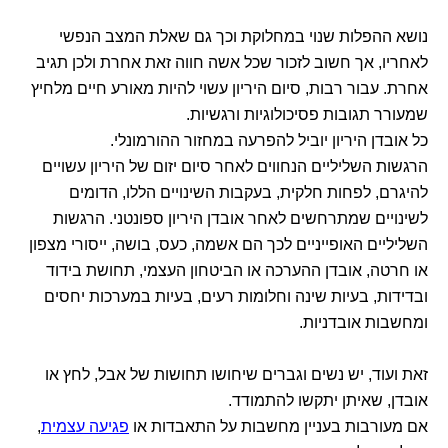
נושא ההפלות שנוי במחלוקת וכך גם שאלת המצב הנפשי
לאחריו, אך חשוב לזכור שכל אשה חווה זאת אחרת ולכן תגיב
אחרת. עבור רבות, סיום היריון עשוי להיות מאורע חיים מלחיץ
שמעורר תגובות פסיכולוגיות ורגשיות.
כל אובדן היריון יוביל להפרעה במחזור ההורמונלי.
הרגשות השליליים הנחווים לאחר סיום יזום של היריון עשויים
להיגרם, לפחות חלקית, בעקבות השינויים הללו, הדומים
לשינויים שמתרחשים לאחר אובדן היריון ספונטני. הרגשות
השליליים האופייניים לכך הם אשמה, כעס, בושה, ייסורי מצפון
או חרטה, אובדן ההערכה או הביטחון העצמי, תחושת בידוד
ובדידות, בעיות שינה וחלומות רעים, בעיות במערכות יחסים
ומחשבות אובדניות.
זאת ועוד, יש נשים וגברים שיחושו תחושות של אבל, לחץ או
אובדן, שאיתן יתקשו להתמודד.
אם מעורבות בעניין מחשבות על התאבדות או
פגיעה עצמית
,