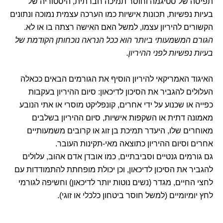
תפיסה של סטיגמה וחוסר תמיכה חברתית, היסטוריה של
בעיות נפשיות, תכונות אישיות כמו הערכה עצמית נמוכה ונתונים
הקשורים להיריון עצמו, למשל האם האישה רצתה בו או לא.
הגורם המשמעותי ביותר הוא ככל הנראה נוכחותן הקודמת של
בעיות נפשיות לפני ההיריון.
האיגוד האמריקאי להיריון הוסיף את הגורמים הבאים ככאלה
העלולים להגביר את הסיכון לדיכאון: סיום ההיריון בעקבות
כפייה או שכנוע על ידי אחרים, קונפליקט מוסרי או אתי הנובע
מאמונה דתית או השקפות אישיות, סיום ההיריון בשלבים
מאוחרים שלו, היעדר תמיכת בן זוג או קרובים משמעותיים
אחרים וסיום ההיריון כתוצאה מאי-תקינות העובר.
גם גורמים גנטיים וסביבתיים, כמו אובדן אדם אהוב, עלולים
להגביר את הסיכון לדיכאון, וכן יכולת מופחתת להתמודדות עם
לחצי החיים, מגדר (נשים נוטות יותר לדיכאון) וחשיפה לגורמי
לחץ יומיומיים (למשל חוסר ביטחון כלכלי או זוגי).