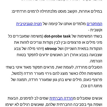
במילים אחרות, הקשב מוסט מלכתחילה לרמזים חרדתיים:
המחקרים
מלמדים אותנו על קיומה של
הטיה קוגניטיבית
וקשבית -
בשתי המשימות של
dot-probe task
(משימה שמעבירים כל
מיני מילים או פרצופים ובין לבין נקודות וצריכים לזהות את
הנקודות במאית השנייה) ושל
stroop
(זיהוי מילה של צבע
שצבועה בצבע אחר) רוב האנשים יודעים לתפקד בטווח
הנורמה.
הסובלים מחרדה, לעומת זאת, מראים תפקוד מאוד איטי בשתי
המשימות הללו כאשר מוצג להם גירוי מעורר חרדה (למשל,
פרצוף כועס, מילים שיש בהן גוון שמעורר חרדה, תמונה של
מחט/ דם וכו').
אנשים שסובלים מ
חרדה חברתית
שמים לב לסימנים, הבעות
ושפת גוף בסביבה החברתית שלהם, שאנשים רגילים לא ישימו