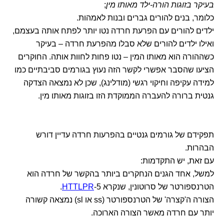
בעיקר בזוגות הורה-ילד מאותו מין
;
כלומר, בנים להורים גברים ובנות לאמהות.
ילדים להורים עם הפרעת חרדה נטו יותר לפתח אותה בעצמם,
ואילו ילדים להורים שלא סבלו מהפרעת חרדה – בעיקר
כשההורה הוא מאותו המין – נטו פחות לחוות אותה. החוקרים
הציעו שהסבר אפשרי לקשר הזה נעוץ בגורמים סביבתיים כמו
למידה עקיפה וחיקוי רגשי (מודלינג), שכן לא נמצאה הצדקה
גנטית ברורה להעברה הממוקדת הזו בזוגות מאותו מין.
תפקידם של גורמים גנטיים בהפרעות חרדה עדיין דורש
הבהרות.
עם זאת, יש התקדמות:
למשל, אחד הגנים הנחקרים ביותר בהקשר של חרדה הוא
הטרנספורטר של סרוטונין, שנקרא 5-
HTTLPR
.
הצורה ה'קצרה' של הטרנספורטר (ss או sl) נמצאה קשורה
יותר עם חרדה מאשר הצורה הארוכה.