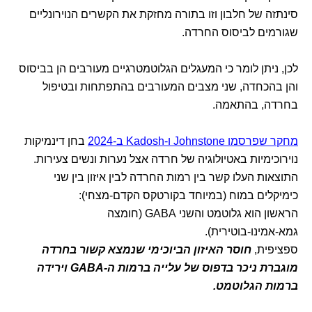
סינתזה של חלבון וזו בתורה מחזקת את הקשרים הנוירונליים
שגורמים לביסוס החרדה.
לכן, ניתן לומר כי המעגלים הגלוטמטרגיים מעורבים הן בביסוס
והן בהכחדה, שני מצבים המעורבים בהתפתחות ובטיפול
בחרדה, בהתאמה.
מחקר שפרסמו Johnstone ו-Kadosh ב-2024
בחן דינמיקות
נוירוכימיות באטיולוגיה של חרדה אצל נערות ונשים צעירות.
התוצאות העלו קשר בין רמות החרדה לבין איזון בין שני
כימיקלים במוח (במיוחד בקורטקס הקדם-מצחי):
הראשון הוא גלוטמט והשני GABA (חומצה
גמא-אמינו-בוטירית).
ספציפית,
חוסר האיזון הביוכימי שנמצא קשור בחרדה
מוגברת ניכר בדפוס של עלייה ברמות ה-GABA וירידה
ברמות הגלוטמט.