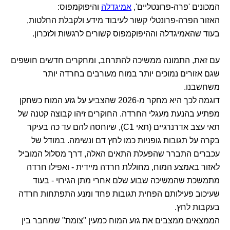
המכונים 'פרה-פרונטליים',
אמיגדלה
והיפוקמפוס:
האזור הפרה-פרונטלי קשור לעיבוד מידע ולקבלת החלטות,
בעוד שהאמיגדלה וההיפוקמפוס קשורים לרגשות ולזכרון.
עם זאת, התמונה ממשיכה להתרחב, ומחקרים חדשים חושפים
שגם אזורים נמוכים יותר במוח מעורבים בחרדה יותר
משחשבנו.
דוגמה לכך היא מחקר מ-2026 שהצביע על גזע המוח כשחקן
מפתיע בהנעת מעגלי החרדה. החוקרים זיהו קבוצה קטנה של
תאי עצב אדרנרגיים (תאי C1), שיוחסה להם עד כה בעיקר
בקרה על תגובות גופניות כמו לחץ דם ונשימה. במודל של
עכברים התברר שהפעלת התאים האלה, דרך מסלול המוביל
לאזור באמצע המוח, מחוללת חרדה מיידית - ואפילו חרדה
מתמשכת שהמשיכה שבוע שלם אחרי מתן הגירוי - בעוד
שעיכוב פעילותם הפחית תגובות פחד ומנע התפתחות חרדה
בעקבות לחץ.
הממצאים ממצבים את גזע המוח כמעין "צומת" שמחבר בין