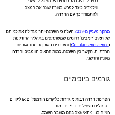
בטיפולי CBT מתבססים על המסלול השני
ומלמדים כיצד לפרש בצורה שונה את המצב
ולהתמודד כך עם החרדה.
מחקר מעניין מ-2019
העלה כי השמנת-יתר מגדילה את כמותם
של תאים 'זומבים' רדומים שמשתתפים בתהליך ההזדקנות
(
Cellular senescence
) ומעוררים באופן זה התנהגותיות
חרדתיות. הקשר בין השמנה, כמות התאים הזומבים וחרדה
מעניין וחדשני.
גורמים ביוכימיים
הפרעות חרדה רבות מוגדרות כליקויים הורמונליים או ליקויים
בסיגנלים חשמליים וכימיים במוח.
המוח בנוי מתאי עצב בהם מועבר חשמל.