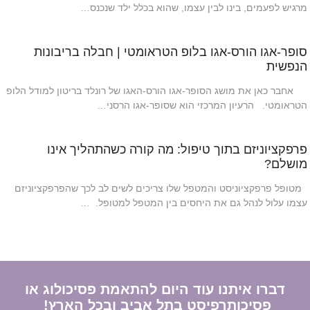
מרגיש לפעמים, בינו לבין עצמו, שהוא בכלל ילד שנכנס…
סופר-אגו הורס-אגו בלופ הטראומטי | חבלה בריבונות
הנפשית
אחבר כאן את מושג הסופר-אגו הורס-האגו של רונלד בריטון למודל הלופ
הטראומטי. הרעיון המרכזי הוא שסופר-אגו הרסני…
פרפקציוניזם בתוך טיפול: מה קורה כשהתהליך אינו
מושלם?
מטופל פרפקציוניסט והמטפל שלו צריכים לשים לב לכך שהפרפקציוניזם
עצמו עלול לנהל גם את היחסים בין המטפל למטופל. …
דברו איתנו עוד היום להתאמת פסיכולוג או
פסיכותרפיסט בתל אביב ובכל הארץ!