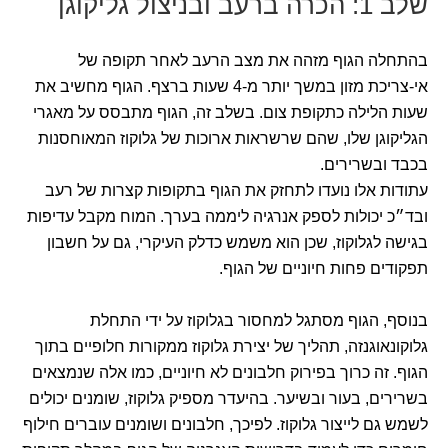
שלב 1: הכרה ברעב ובניצול גליקוגן
בהתחלה הגוף מזהה את מצב הרעב לאחר תקופה של
אי-צריכת מזון במשך יותר מ-4 שעות ברצף. הגוף מחשיב את
שעות הלילה כתקופת צום. בשלב זה, הגוף מתבסס על מאגרי
הגליקוגן שלו, שהם שרשראות ארוכות של גלוקוז המאוחסנות
בכבד ובשרירים.
עתודות אלו נועדו לתחזק את הגוף בתקופות קצרות של רעב
ובד״כ יכולות לספק אנרגיה ליממה בערך. המוח מקבל עדיפות
בגישה לגלוקוז, שכן הוא משמש כדלק העיקרי, גם על חשבון
תפקודים פחות חיוניים של הגוף.
בנוסף, הגוף מסתגל למחסור בגלוקוז על ידי התחלת
גלוקונאוגנזה, תהליך של יצירת גלוקוז ממקורות חלופיים בתוך
הגוף. זה כרוך בפירוק חלבונים לא חיוניים, כמו אלה שנמצאים
בשרירים, בעור ובשיער. בהיעדר מספיק גלוקוז, שומנים יכולים
לשמש גם לייצור גלוקוז. לפיכך, חלבונים ושומנים עוברים חילוף