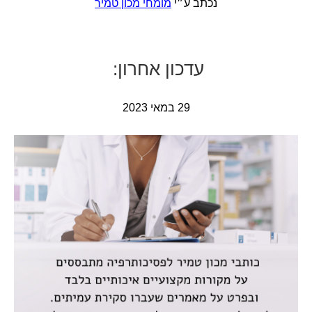
נכתב ע״י
מומחי מכון טמיר
ע
דכון
אחרו
ן
:
29 במאי 2023