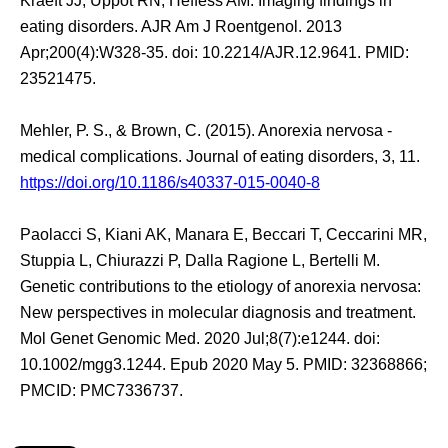
Kraeft JJ, Uppot RN, Heffess AM. Imaging findings in
eating disorders. AJR Am J Roentgenol. 2013
Apr;200(4):W328-35. doi: 10.2214/AJR.12.9641. PMID:
23521475.
Mehler, P. S., & Brown, C. (2015). Anorexia nervosa -
medical complications. Journal of eating disorders, 3, 11.
https://doi.org/10.1186/s40337-015-0040-8
Paolacci S, Kiani AK, Manara E, Beccari T, Ceccarini MR,
Stuppia L, Chiurazzi P, Dalla Ragione L, Bertelli M.
Genetic contributions to the etiology of anorexia nervosa:
New perspectives in molecular diagnosis and treatment.
Mol Genet Genomic Med. 2020 Jul;8(7):e1244. doi:
10.1002/mgg3.1244. Epub 2020 May 5. PMID: 32368866;
PMCID: PMC7336737.