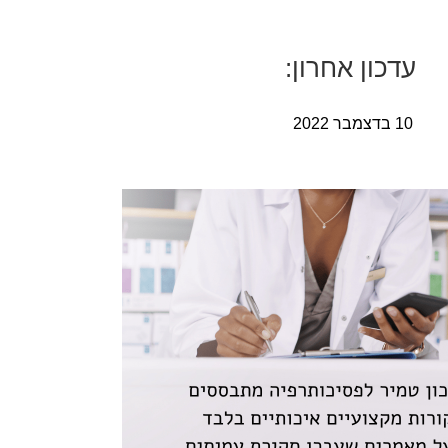
ע
דכון
אחרו
ן
:
10 בדצמבר 2022